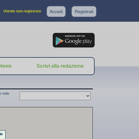
Utente non registrato
Accedi
Registrati
News
Scrivi alla redazione
 nella
ie