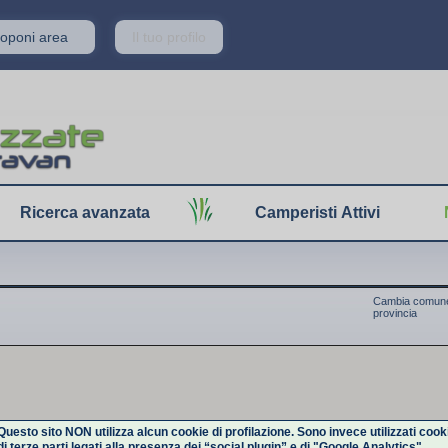
Proponi area
Il tuo profilo
Ricerca avanzata
Camperisti Attivi
Cambia comune
provincia
Questo sito NON utilizza alcun cookie di profilazione. Sono invece utilizzati cook
di terze parti legati alla presenza dei “social plugin” e di "Google Analytics".