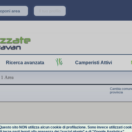
Proponi area
Il tuo profilo
Ricerca avanzata
Camperisti Attivi
 1 Area
Cambia comune
provincia
Questo sito NON utilizza alcun cookie di profilazione. Sono invece utilizzati cook
di terze parti legati alla presenza dei “social plugin” e di "Google Analytics".