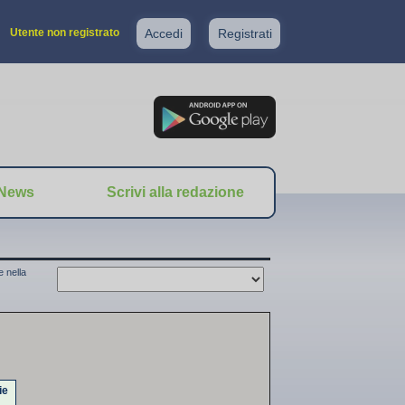
Utente non registrato
Accedi
Registrati
News
Scrivi alla redazione
 nella
ie