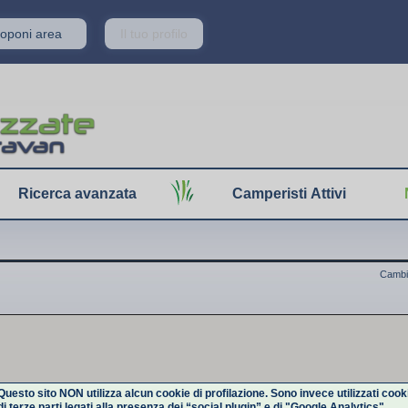
Proponi area
Il tuo profilo
Ricerca avanzata
Camperisti Attivi
Cambi
Questo sito NON utilizza alcun cookie di profilazione. Sono invece utilizzati cook
di terze parti legati alla presenza dei “social plugin” e di "Google Analytics".