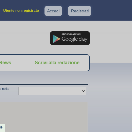
Utente non registrato
Accedi
Registrati
News
Scrivi alla redazione
 nella
ie