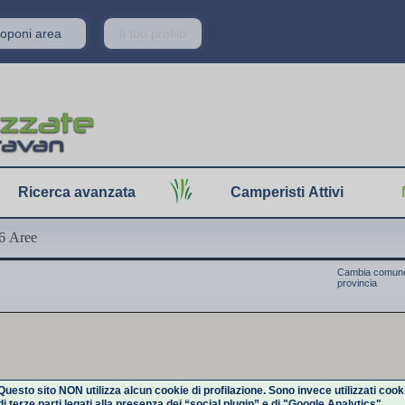
Proponi area
Il tuo profilo
Ricerca avanzata
Camperisti Attivi
6 Aree
Cambia comune
provincia
Questo sito NON utilizza alcun cookie di profilazione. Sono invece utilizzati cook
di terze parti legati alla presenza dei “social plugin” e di "Google Analytics".