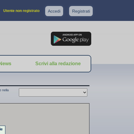
Utente non registrato
Accedi
Registrati
News
Scrivi alla redazione
 nella
ie