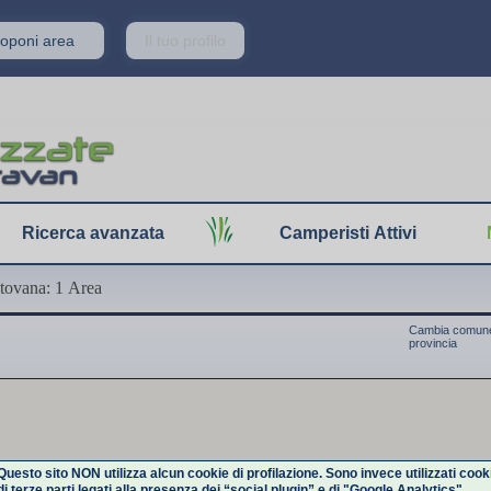
Proponi area
Il tuo profilo
Ricerca avanzata
Camperisti Attivi
tovana: 1 Area
Cambia comune
provincia
Questo sito NON utilizza alcun cookie di profilazione. Sono invece utilizzati cook
di terze parti legati alla presenza dei “social plugin” e di "Google Analytics".