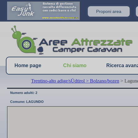
Proponi area
Home page
Chi siamo
Ricerca avan
Trentino-alto adige/sÜdtirol
> Bolzano/bozen
> Lagund
Numero adulti: 2
Comune: LAGUNDO