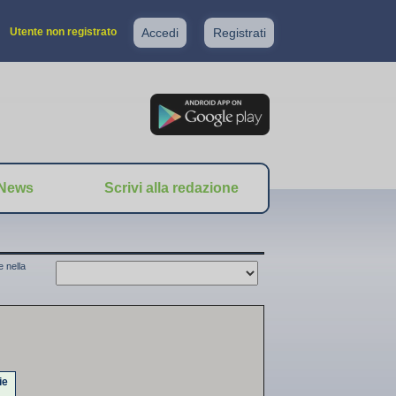
Utente non registrato
Accedi
Registrati
News
Scrivi alla redazione
 nella
ie