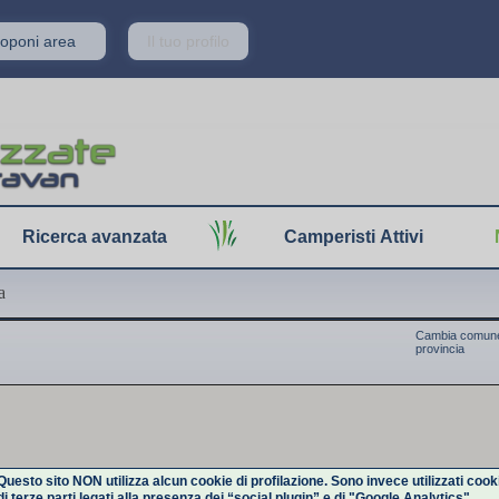
Proponi area
Il tuo profilo
Ricerca avanzata
Camperisti Attivi
a
Cambia comune
provincia
Questo sito NON utilizza alcun cookie di profilazione. Sono invece utilizzati cook
di terze parti legati alla presenza dei “social plugin” e di "Google Analytics".