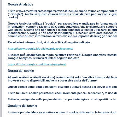
Google Analytics
Il sito www.areeattrezzatecampercaravan.it include anche talune componenti tras
(“Google”). Anche in questo caso si tratta di cookie di terze parti raccolti e g
cookie).
Google Analytics utilizza i "cookie" per raccogliere e analizzare in forma anonim
informazioni vengono raccolte da Google Analytics, che le elabora allo scopo di r
web stessi. Questo sito non utilizza (e non consente a terzi di utilizzare) lo st
identificazione. Google non associa l'indirizzo IP a nessun altro dato possedut
comunicare queste informazioni a terzi ove ciò sia imposto dalla legge o laddove
Per ulteriori informazioni, si rinvia al link di seguito indicato:
https://www.google.it/policies/privacy/partners/
L'utente può disabilitare in modo selettivo l'azione di Google Analytics install
Google Analytics, si rinvia al link di seguito indicato:
https://tools.google.com/dlpage/gaoptout
Durata dei cookie
Alcuni cookie (cookie di sessione) restano attivi solo fino alla chiusura del br
browser e sono disponibili anche in successive visite dell'utente.
Questi cookie sono detti persistenti e la loro durata è fissata dal server al moment
Il sito fa uso di cookie persistenti, esclusivamente per cause tecniche, fa uso d
Tuttavia, navigando sulle pagine del sito, si può interagire con siti gestiti da 
Gestione dei cookie
L'utente può decidere se accettare o meno i cookie utilizzando le impostazioni