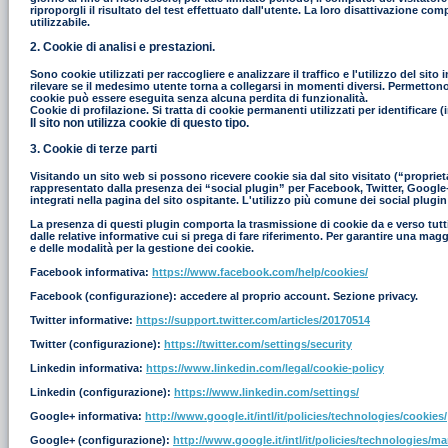
riproporgli il risultato del test effettuato dall'utente. La loro disattivazione co
utilizzabile.
2. Cookie di analisi e prestazioni.
Sono cookie utilizzati per raccogliere e analizzare il traffico e l'utilizzo del s
rilevare se il medesimo utente torna a collegarsi in momenti diversi. Permettono in
cookie può essere eseguita senza alcuna perdita di funzionalità.
Cookie di profilazione. Si tratta di cookie permanenti utilizzati per identificar
Il sito non utilizza cookie di questo tipo.
3. Cookie di terze parti
Visitando un sito web si possono ricevere cookie sia dal sito visitato (“proprieta
rappresentato dalla presenza dei “social plugin” per Facebook, Twitter, Google+ e
integrati nella pagina del sito ospitante. L'utilizzo più comune dei social plugin
La presenza di questi plugin comporta la trasmissione di cookie da e verso tutti i
dalle relative informative cui si prega di fare riferimento. Per garantire una mag
e delle modalità per la gestione dei cookie.
Facebook informativa:
https://www.facebook.com/help/cookies/
Facebook (configurazione): accedere al proprio account. Sezione privacy.
Twitter informative:
https://support.twitter.com/articles/20170514
Twitter (configurazione):
https://twitter.com/settings/security
Linkedin informativa:
https://www.linkedin.com/legal/cookie-policy
Linkedin (configurazione):
https://www.linkedin.com/settings/
Google+ informativa:
http://www.google.it/intl/it/policies/technologies/cookies/
Google+ (configurazione):
http://www.google.it/intl/it/policies/technologies/m