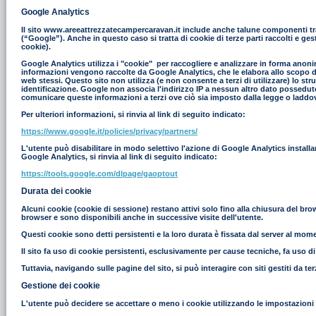
Google Analytics
Il sito www.areeattrezzatecampercaravan.it include anche talune componenti tras
(“Google”). Anche in questo caso si tratta di cookie di terze parti raccolti e g
cookie).
Google Analytics utilizza i "cookie" per raccogliere e analizzare in forma anonim
informazioni vengono raccolte da Google Analytics, che le elabora allo scopo di r
web stessi. Questo sito non utilizza (e non consente a terzi di utilizzare) lo st
identificazione. Google non associa l'indirizzo IP a nessun altro dato possedut
comunicare queste informazioni a terzi ove ciò sia imposto dalla legge o laddove
Per ulteriori informazioni, si rinvia al link di seguito indicato:
https://www.google.it/policies/privacy/partners/
L'utente può disabilitare in modo selettivo l'azione di Google Analytics install
Google Analytics, si rinvia al link di seguito indicato:
https://tools.google.com/dlpage/gaoptout
Durata dei cookie
Alcuni cookie (cookie di sessione) restano attivi solo fino alla chiusura del br
browser e sono disponibili anche in successive visite dell'utente.
Questi cookie sono detti persistenti e la loro durata è fissata dal server al moment
Il sito fa uso di cookie persistenti, esclusivamente per cause tecniche, fa uso d
Tuttavia, navigando sulle pagine del sito, si può interagire con siti gestiti da 
Gestione dei cookie
L'utente può decidere se accettare o meno i cookie utilizzando le impostazioni