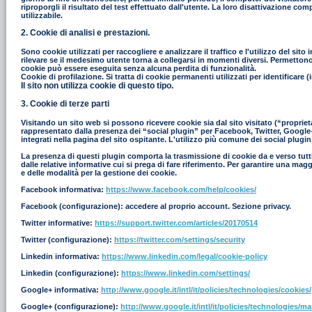
riproporgli il risultato del test effettuato dall'utente. La loro disattivazione co
utilizzabile.
2. Cookie di analisi e prestazioni.
Sono cookie utilizzati per raccogliere e analizzare il traffico e l'utilizzo del s
rilevare se il medesimo utente torna a collegarsi in momenti diversi. Permettono in
cookie può essere eseguita senza alcuna perdita di funzionalità.
Cookie di profilazione. Si tratta di cookie permanenti utilizzati per identificar
Il sito non utilizza cookie di questo tipo.
3. Cookie di terze parti
Visitando un sito web si possono ricevere cookie sia dal sito visitato (“proprieta
rappresentato dalla presenza dei “social plugin” per Facebook, Twitter, Google+ e
integrati nella pagina del sito ospitante. L'utilizzo più comune dei social plugin
La presenza di questi plugin comporta la trasmissione di cookie da e verso tutti i
dalle relative informative cui si prega di fare riferimento. Per garantire una mag
e delle modalità per la gestione dei cookie.
Facebook informativa:
https://www.facebook.com/help/cookies/
Facebook (configurazione): accedere al proprio account. Sezione privacy.
Twitter informative:
https://support.twitter.com/articles/20170514
Twitter (configurazione):
https://twitter.com/settings/security
Linkedin informativa:
https://www.linkedin.com/legal/cookie-policy
Linkedin (configurazione):
https://www.linkedin.com/settings/
Google+ informativa:
http://www.google.it/intl/it/policies/technologies/cookies/
Google+ (configurazione):
http://www.google.it/intl/it/policies/technologies/m