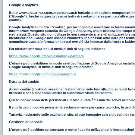
Google Analytics
Il sito www.areeattrezzatecampercaravan.it include anche talune componenti tras
(“Google”). Anche in questo caso si tratta di cookie di terze parti raccolti e g
cookie).
Google Analytics utilizza i "cookie" per raccogliere e analizzare in forma anonim
informazioni vengono raccolte da Google Analytics, che le elabora allo scopo di r
web stessi. Questo sito non utilizza (e non consente a terzi di utilizzare) lo st
identificazione. Google non associa l'indirizzo IP a nessun altro dato possedut
comunicare queste informazioni a terzi ove ciò sia imposto dalla legge o laddove
Per ulteriori informazioni, si rinvia al link di seguito indicato:
https://www.google.it/policies/privacy/partners/
L'utente può disabilitare in modo selettivo l'azione di Google Analytics install
Google Analytics, si rinvia al link di seguito indicato:
https://tools.google.com/dlpage/gaoptout
Durata dei cookie
Alcuni cookie (cookie di sessione) restano attivi solo fino alla chiusura del br
browser e sono disponibili anche in successive visite dell'utente.
Questi cookie sono detti persistenti e la loro durata è fissata dal server al moment
Il sito fa uso di cookie persistenti, esclusivamente per cause tecniche, fa uso d
Tuttavia, navigando sulle pagine del sito, si può interagire con siti gestiti da 
Gestione dei cookie
L'utente può decidere se accettare o meno i cookie utilizzando le impostazioni