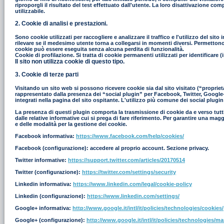
riproporgli il risultato del test effettuato dall'utente. La loro disattivazione co
utilizzabile.
2. Cookie di analisi e prestazioni.
Sono cookie utilizzati per raccogliere e analizzare il traffico e l'utilizzo del s
rilevare se il medesimo utente torna a collegarsi in momenti diversi. Permettono in
cookie può essere eseguita senza alcuna perdita di funzionalità.
Cookie di profilazione. Si tratta di cookie permanenti utilizzati per identificar
Il sito non utilizza cookie di questo tipo.
3. Cookie di terze parti
Visitando un sito web si possono ricevere cookie sia dal sito visitato (“proprieta
rappresentato dalla presenza dei “social plugin” per Facebook, Twitter, Google+ e
integrati nella pagina del sito ospitante. L'utilizzo più comune dei social plugin
La presenza di questi plugin comporta la trasmissione di cookie da e verso tutti i
dalle relative informative cui si prega di fare riferimento. Per garantire una mag
e delle modalità per la gestione dei cookie.
Facebook informativa:
https://www.facebook.com/help/cookies/
Facebook (configurazione): accedere al proprio account. Sezione privacy.
Twitter informative:
https://support.twitter.com/articles/20170514
Twitter (configurazione):
https://twitter.com/settings/security
Linkedin informativa:
https://www.linkedin.com/legal/cookie-policy
Linkedin (configurazione):
https://www.linkedin.com/settings/
Google+ informativa:
http://www.google.it/intl/it/policies/technologies/cookies/
Google+ (configurazione):
http://www.google.it/intl/it/policies/technologies/m