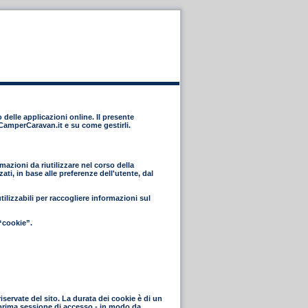
 delle applicazioni online. Il presente
eCamperCaravan.it e su come gestirli.
azioni da riutilizzare nel corso della
ti, in base alle preferenze dell'utente, dal
lizzabili per raccogliere informazioni sul
“cookie”.
riservate del sito. La durata dei cookie è di un
a prima sessione di accesso - in modo da