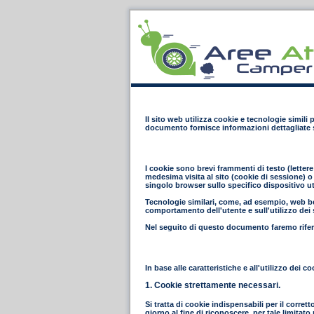
Il sito web utilizza cookie e tecnologie simili
documento fornisce informazioni dettagliate s
I cookie sono brevi frammenti di testo (letter
medesima visita al sito (cookie di sessione) o 
singolo browser sullo specifico dispositivo ut
Tecnologie similari, come, ad esempio, web bea
comportamento dell'utente e sull'utilizzo dei s
Nel seguito di questo documento faremo riferi
In base alle caratteristiche e all'utilizzo dei
1. Cookie strettamente necessari.
Si tratta di cookie indispensabili per il corret
giorno al fine di riconoscere, per tale limita