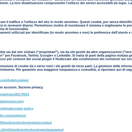
l'utente. La loro disattivazione compromette l'utilizzo dei servizi accessibili da login.
zare il traffico e l'utilizzo del sito in modo anonimo. Questi cookie, pur senza identif
si in momenti diversi. Permettono inoltre di monitorare il sistema e migliorarne le prest
ta di funzionalità.
manenti utilizzati per identificare (in modo anonimo e non) le preferenze dell'utente e
e sia dal sito visitato (“proprietari”), sia da siti gestiti da altre organizzazioni (“te
” per Facebook, Twitter, Google+ e LinkedIn. Si tratta di parti della pagina visitata g
ilizzo più comune dei social plugin è finalizzato alla condivisione dei contenuti sui so
ssione di cookie da e verso tutti i siti gestiti da terze parti. La gestione delle inform
 riferimento. Per garantire una maggiore trasparenza e comodità, si riportano qui di seg
.com/help/cookies/
io account. Sezione privacy.
om/articles/20170514
ettings/security
m/legal/cookie-policy
din.com/settings/
l/it/policies/technologies/cookies/
it/intl/it/policies/technologies/managing/