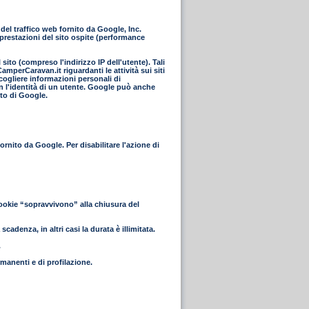
el traffico web fornito da Google, Inc.
 prestazioni del sito ospite (performance
ito (compreso l'indirizzo IP dell'utente). Tali
mperCaravan.it riguardanti le attività sui siti
ccogliere informazioni personali di
n l'identità di un utente. Google può anche
nto di Google.
rnito da Google. Per disabilitare l'azione di
cookie “sopravvivono” alla chiusura del
cadenza, in altri casi la durata è illimitata.
.
rmanenti e di profilazione.