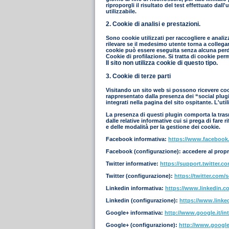
riproporgli il risultato del test effettuato dal
utilizzabile.
2. Cookie di analisi e prestazioni.
Sono cookie utilizzati per raccogliere e analiz
rilevare se il medesimo utente torna a collegar
cookie può essere eseguita senza alcuna perdi
Cookie di profilazione. Si tratta di cookie per
Il sito non utilizza cookie di questo tipo.
3. Cookie di terze parti
Visitando un sito web si possono ricevere cooki
rappresentato dalla presenza dei “social plugin
integrati nella pagina del sito ospitante. L'ut
La presenza di questi plugin comporta la trasmi
dalle relative informative cui si prega di fare
e delle modalità per la gestione dei cookie.
Facebook informativa:
https://www.facebook
Facebook (configurazione): accedere al propr
Twitter informative:
https://support.twitter.c
Twitter (configurazione):
https://twitter.com/s
Linkedin informativa:
https://www.linkedin.co
Linkedin (configurazione):
https://www.linke
Google+ informativa:
http://www.google.it/int
Google+ (configurazione):
http://www.google.