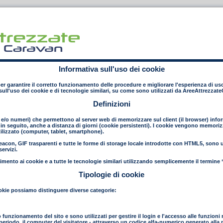
Informativa sull'uso dei cookie
 per garantire il corretto funzionamento delle procedure e migliorare l'esperienza di uso
ull'uso dei cookie e di tecnologie similari, su come sono utilizzati da AreeAttrezzat
Definizioni
e e/o numeri) che permettono al server web di memorizzare sul client (il browser) inform
in seguito, anche a distanza di giorni (cookie persistenti). I cookie vengono memorizza
ilizzato (computer, tablet, smartphone).
con, GIF trasparenti e tutte le forme di storage locale introdotte con HTML5, sono uti
ervizi.
mento ai cookie e a tutte le tecnologie similari utilizzando semplicemente il termine 
Tipologie di cookie
 cookie possiamo distinguere diverse categorie:
to funzionamento del sito e sono utilizzati per gestire il login e l'accesso alle funzioni 
to periodo, il computer del visitatore - attraverso un codice alfa-numerico generato all