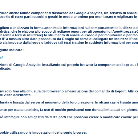
clude anche talune componenti trasmesse da Google Analytics, un servizio di analisi d
cookie di terze parti raccolti e gestiti in modo anonimo per monitorare e migliorare le
liere e analizzare in forma anonima le informazioni sui comportamenti di utilizzo del s
ics, che le elabora allo scopo di redigere report per gli operatori di AreeAttrezzateCa
nsente a terzi di utilizzare) lo strumento di analisi di Google per monitorare o per ra
zo IP a nessun altro dato posseduto da Google né cerca di collegare un indirizzo IP co
 sia imposto dalla legge o laddove tali terzi trattino le suddette informazioni per co
eguito indicato:
s/
azione di Google Analytics installando sul proprio browser la componente di opt-out fo
ndicato:
ivi solo fino alla chiusura del browser o all'esecuzione del comando di logout. Altri 
 visite dell'utente.
urata è fissata dal server al momento della loro creazione. In alcuni casi è fissata una s
mente per cause tecniche, fa uso di cookie persistenti con durata limitata ad un giorno
uò interagire con siti gestiti da terze parti che possono creare o modificare cookie pe
ookie utilizzando le impostazioni del proprio browser.