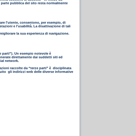
 La parte pubblica del sito resta normalmente
icare l'utente, consentono, per esempio, di
azioni e l'usabilità. La disattivazione di tali
 migliorare la sua esperienza di navigazione.
rze parti”). Un esempio notevole è
enerate direttamente dai suddetti siti ed
cial network.
azioni raccolte da “terze parti” è disciplinata
uito gli indirizzi web delle diverse informative