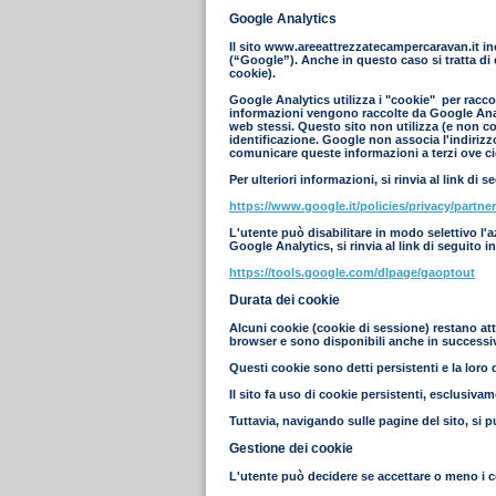
Google Analytics
Il sito www.areeattrezzatecampercaravan.it in
(“Google”). Anche in questo caso si tratta di 
cookie).
Google Analytics utilizza i "cookie" per raccog
informazioni vengono raccolte da Google Analyt
web stessi. Questo sito non utilizza (e non co
identificazione. Google non associa l'indiriz
comunicare queste informazioni a terzi ove ciò
Per ulteriori informazioni, si rinvia al link di s
https://www.google.it/policies/privacy/partner
L'utente può disabilitare in modo selettivo l'
Google Analytics, si rinvia al link di seguito i
https://tools.google.com/dlpage/gaoptout
Durata dei cookie
Alcuni cookie (cookie di sessione) restano att
browser e sono disponibili anche in successive
Questi cookie sono detti persistenti e la loro d
Il sito fa uso di cookie persistenti, esclusiva
Tuttavia, navigando sulle pagine del sito, si p
Gestione dei cookie
L'utente può decidere se accettare o meno i c