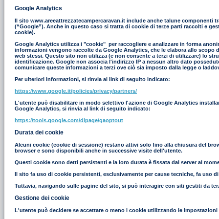
Google Analytics
Il sito www.areeattrezzatecampercaravan.it include anche talune componenti tras
(“Google”). Anche in questo caso si tratta di cookie di terze parti raccolti e g
cookie).
Google Analytics utilizza i "cookie" per raccogliere e analizzare in forma anonim
informazioni vengono raccolte da Google Analytics, che le elabora allo scopo di r
web stessi. Questo sito non utilizza (e non consente a terzi di utilizzare) lo st
identificazione. Google non associa l'indirizzo IP a nessun altro dato possedut
comunicare queste informazioni a terzi ove ciò sia imposto dalla legge o laddove
Per ulteriori informazioni, si rinvia al link di seguito indicato:
https://www.google.it/policies/privacy/partners/
L'utente può disabilitare in modo selettivo l'azione di Google Analytics install
Google Analytics, si rinvia al link di seguito indicato:
https://tools.google.com/dlpage/gaoptout
Durata dei cookie
Alcuni cookie (cookie di sessione) restano attivi solo fino alla chiusura del br
browser e sono disponibili anche in successive visite dell'utente.
Questi cookie sono detti persistenti e la loro durata è fissata dal server al moment
Il sito fa uso di cookie persistenti, esclusivamente per cause tecniche, fa uso d
Tuttavia, navigando sulle pagine del sito, si può interagire con siti gestiti da 
Gestione dei cookie
L'utente può decidere se accettare o meno i cookie utilizzando le impostazioni