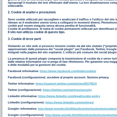
riproporgli il risultato del test effettuato dall'utente. La loro disattivazione co
utilizzabile.
2. Cookie di analisi e prestazioni.
Sono cookie utilizzati per raccogliere e analizzare il traffico e l'utilizzo del s
rilevare se il medesimo utente torna a collegarsi in momenti diversi. Permettono in
cookie può essere eseguita senza alcuna perdita di funzionalità.
Cookie di profilazione. Si tratta di cookie permanenti utilizzati per identificar
Il sito non utilizza cookie di questo tipo.
3. Cookie di terze parti
Visitando un sito web si possono ricevere cookie sia dal sito visitato (“proprieta
rappresentato dalla presenza dei “social plugin” per Facebook, Twitter, Google+ e
integrati nella pagina del sito ospitante. L'utilizzo più comune dei social plugin
La presenza di questi plugin comporta la trasmissione di cookie da e verso tutti i
dalle relative informative cui si prega di fare riferimento. Per garantire una mag
e delle modalità per la gestione dei cookie.
Facebook informativa:
https://www.facebook.com/help/cookies/
Facebook (configurazione): accedere al proprio account. Sezione privacy.
Twitter informative:
https://support.twitter.com/articles/20170514
Twitter (configurazione):
https://twitter.com/settings/security
Linkedin informativa:
https://www.linkedin.com/legal/cookie-policy
Linkedin (configurazione):
https://www.linkedin.com/settings/
Google+ informativa:
http://www.google.it/intl/it/policies/technologies/cookies/
Google+ (configurazione):
http://www.google.it/intl/it/policies/technologies/m