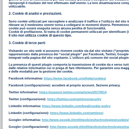
riproporgli il risultato del test effettuato dall'utente. La loro disattivazione co
utilizzabile.
2. Cookie di analisi e prestazioni.
Sono cookie utilizzati per raccogliere e analizzare il traffico e l'utilizzo del s
rilevare se il medesimo utente torna a collegarsi in momenti diversi. Permettono in
cookie può essere eseguita senza alcuna perdita di funzionalità.
Cookie di profilazione. Si tratta di cookie permanenti utilizzati per identificar
Il sito non utilizza cookie di questo tipo.
3. Cookie di terze parti
Visitando un sito web si possono ricevere cookie sia dal sito visitato (“proprieta
rappresentato dalla presenza dei “social plugin” per Facebook, Twitter, Google+ e
integrati nella pagina del sito ospitante. L'utilizzo più comune dei social plugin
La presenza di questi plugin comporta la trasmissione di cookie da e verso tutti i
dalle relative informative cui si prega di fare riferimento. Per garantire una mag
e delle modalità per la gestione dei cookie.
Facebook informativa:
https://www.facebook.com/help/cookies/
Facebook (configurazione): accedere al proprio account. Sezione privacy.
Twitter informative:
https://support.twitter.com/articles/20170514
Twitter (configurazione):
https://twitter.com/settings/security
Linkedin informativa:
https://www.linkedin.com/legal/cookie-policy
Linkedin (configurazione):
https://www.linkedin.com/settings/
Google+ informativa:
http://www.google.it/intl/it/policies/technologies/cookies/
Google+ (configurazione):
http://www.google.it/intl/it/policies/technologies/m