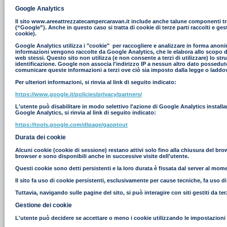
Google Analytics
Il sito www.areeattrezzatecampercaravan.it include anche talune componenti tras
(“Google”). Anche in questo caso si tratta di cookie di terze parti raccolti e g
cookie).
Google Analytics utilizza i "cookie" per raccogliere e analizzare in forma anonim
informazioni vengono raccolte da Google Analytics, che le elabora allo scopo di r
web stessi. Questo sito non utilizza (e non consente a terzi di utilizzare) lo st
identificazione. Google non associa l'indirizzo IP a nessun altro dato possedut
comunicare queste informazioni a terzi ove ciò sia imposto dalla legge o laddove
Per ulteriori informazioni, si rinvia al link di seguito indicato:
https://www.google.it/policies/privacy/partners/
L'utente può disabilitare in modo selettivo l'azione di Google Analytics install
Google Analytics, si rinvia al link di seguito indicato:
https://tools.google.com/dlpage/gaoptout
Durata dei cookie
Alcuni cookie (cookie di sessione) restano attivi solo fino alla chiusura del br
browser e sono disponibili anche in successive visite dell'utente.
Questi cookie sono detti persistenti e la loro durata è fissata dal server al moment
Il sito fa uso di cookie persistenti, esclusivamente per cause tecniche, fa uso d
Tuttavia, navigando sulle pagine del sito, si può interagire con siti gestiti da 
Gestione dei cookie
L'utente può decidere se accettare o meno i cookie utilizzando le impostazioni