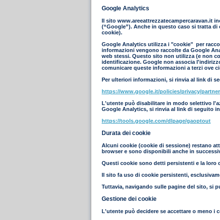
Google Analytics
Il sito www.areeattrezzatecampercaravan.it in
(“Google”). Anche in questo caso si tratta di 
cookie).
Google Analytics utilizza i "cookie" per raccog
informazioni vengono raccolte da Google Analyt
web stessi. Questo sito non utilizza (e non co
identificazione. Google non associa l'indiriz
comunicare queste informazioni a terzi ove ciò
Per ulteriori informazioni, si rinvia al link di s
https://www.google.it/policies/privacy/partner
L'utente può disabilitare in modo selettivo l'
Google Analytics, si rinvia al link di seguito i
https://tools.google.com/dlpage/gaoptout
Durata dei cookie
Alcuni cookie (cookie di sessione) restano att
browser e sono disponibili anche in successive
Questi cookie sono detti persistenti e la loro d
Il sito fa uso di cookie persistenti, esclusiva
Tuttavia, navigando sulle pagine del sito, si p
Gestione dei cookie
L'utente può decidere se accettare o meno i c