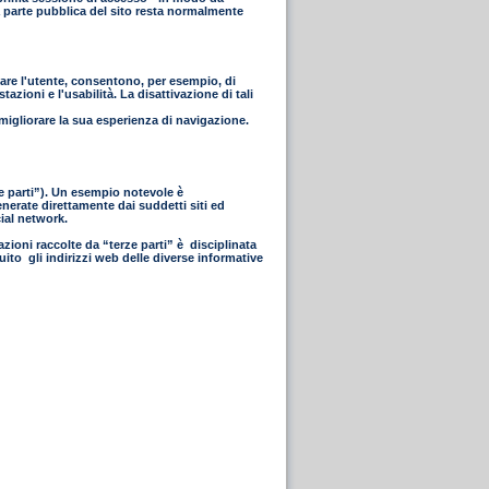
 La parte pubblica del sito resta normalmente
icare l'utente, consentono, per esempio, di
azioni e l'usabilità. La disattivazione di tali
 migliorare la sua esperienza di navigazione.
rze parti”). Un esempio notevole è
enerate direttamente dai suddetti siti ed
cial network.
azioni raccolte da “terze parti” è disciplinata
uito gli indirizzi web delle diverse informative