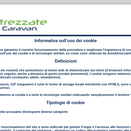
Informativa sull'uso dei cookie
 per garantire il corretto funzionamento delle procedure e migliorare l'esperienza di uso
ull'uso dei cookie e di tecnologie similari, su come sono utilizzati da AreeAttrezzat
Definizioni
e e/o numeri) che permettono al server web di memorizzare sul client (il browser) inform
in seguito, anche a distanza di giorni (cookie persistenti). I cookie vengono memorizza
ilizzato (computer, tablet, smartphone).
con, GIF trasparenti e tutte le forme di storage locale introdotte con HTML5, sono uti
ervizi.
mento ai cookie e a tutte le tecnologie similari utilizzando semplicemente il termine 
Tipologie di cookie
 cookie possiamo distinguere diverse categorie:
to funzionamento del sito e sono utilizzati per gestire il login e l'accesso alle funzioni 
to periodo, il computer del visitatore - attraverso un codice alfa-numerico generato all