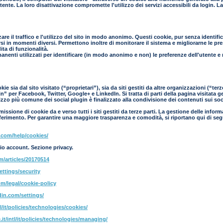
l'utente. La loro disattivazione compromette l'utilizzo dei servizi accessibili da login.
zare il traffico e l'utilizzo del sito in modo anonimo. Questi cookie, pur senza identif
si in momenti diversi. Permettono inoltre di monitorare il sistema e migliorarne le prest
ta di funzionalità.
manenti utilizzati per identificare (in modo anonimo e non) le preferenze dell'utente e
e sia dal sito visitato (“proprietari”), sia da siti gestiti da altre organizzazioni (“te
” per Facebook, Twitter, Google+ e LinkedIn. Si tratta di parti della pagina visitata g
ilizzo più comune dei social plugin è finalizzato alla condivisione dei contenuti sui so
ssione di cookie da e verso tutti i siti gestiti da terze parti. La gestione delle inform
 riferimento. Per garantire una maggiore trasparenza e comodità, si riportano qui di seg
.com/help/cookies/
io account. Sezione privacy.
om/articles/20170514
ettings/security
m/legal/cookie-policy
din.com/settings/
l/it/policies/technologies/cookies/
it/intl/it/policies/technologies/managing/