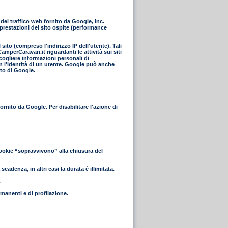
el traffico web fornito da Google, Inc.
 prestazioni del sito ospite (performance
ito (compreso l'indirizzo IP dell'utente). Tali
mperCaravan.it riguardanti le attività sui siti
ccogliere informazioni personali di
n l'identità di un utente. Google può anche
nto di Google.
rnito da Google. Per disabilitare l'azione di
cookie “sopravvivono” alla chiusura del
cadenza, in altri casi la durata è illimitata.
.
rmanenti e di profilazione.