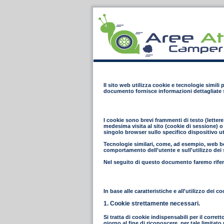
Il sito web utilizza cookie e tecnologie simili
documento fornisce informazioni dettagliate s
I cookie sono brevi frammenti di testo (letter
medesima visita al sito (cookie di sessione) o 
singolo browser sullo specifico dispositivo ut
Tecnologie similari, come, ad esempio, web bea
comportamento dell'utente e sull'utilizzo dei s
Nel seguito di questo documento faremo riferi
In base alle caratteristiche e all'utilizzo dei
1. Cookie strettamente necessari.
Si tratta di cookie indispensabili per il corret
giorno al fine di riconoscere, per tale limita