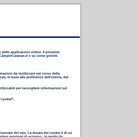
 delle applicazioni online. Il presente
eCamperCaravan.it e su come gestirli.
azioni da riutilizzare nel corso della
ti, in base alle preferenze dell'utente, dal
lizzabili per raccogliere informazioni sul
“cookie”.
riservate del sito. La durata dei cookie è di un
a prima sessione di accesso - in modo da