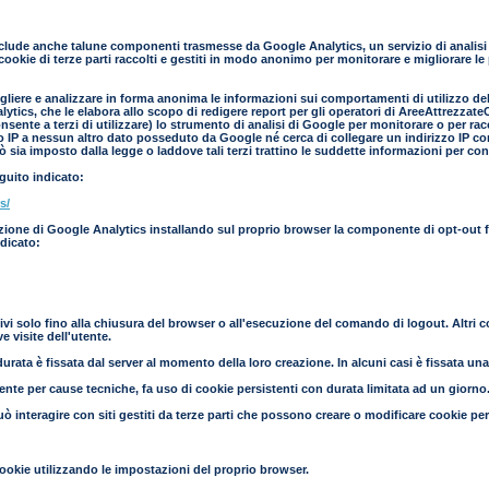
clude anche talune componenti trasmesse da Google Analytics, un servizio di analisi d
cookie di terze parti raccolti e gestiti in modo anonimo per monitorare e migliorare le
liere e analizzare in forma anonima le informazioni sui comportamenti di utilizzo del s
ics, che le elabora allo scopo di redigere report per gli operatori di AreeAttrezzateCa
nsente a terzi di utilizzare) lo strumento di analisi di Google per monitorare o per ra
zo IP a nessun altro dato posseduto da Google né cerca di collegare un indirizzo IP co
 sia imposto dalla legge o laddove tali terzi trattino le suddette informazioni per co
eguito indicato:
s/
azione di Google Analytics installando sul proprio browser la componente di opt-out fo
ndicato:
ivi solo fino alla chiusura del browser o all'esecuzione del comando di logout. Altri 
 visite dell'utente.
urata è fissata dal server al momento della loro creazione. In alcuni casi è fissata una s
mente per cause tecniche, fa uso di cookie persistenti con durata limitata ad un giorno
uò interagire con siti gestiti da terze parti che possono creare o modificare cookie pe
ookie utilizzando le impostazioni del proprio browser.