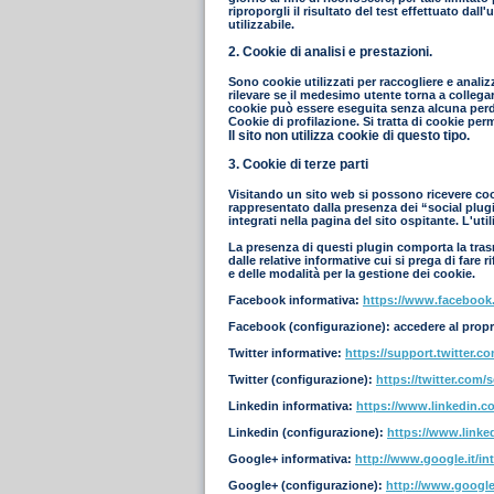
riproporgli il risultato del test effettuato dal
utilizzabile.
2. Cookie di analisi e prestazioni.
Sono cookie utilizzati per raccogliere e analiz
rilevare se il medesimo utente torna a collegar
cookie può essere eseguita senza alcuna perdi
Cookie di profilazione. Si tratta di cookie per
Il sito non utilizza cookie di questo tipo.
3. Cookie di terze parti
Visitando un sito web si possono ricevere cooki
rappresentato dalla presenza dei “social plugin
integrati nella pagina del sito ospitante. L'ut
La presenza di questi plugin comporta la trasmi
dalle relative informative cui si prega di fare
e delle modalità per la gestione dei cookie.
Facebook informativa:
https://www.facebook
Facebook (configurazione): accedere al propr
Twitter informative:
https://support.twitter.c
Twitter (configurazione):
https://twitter.com/s
Linkedin informativa:
https://www.linkedin.co
Linkedin (configurazione):
https://www.linke
Google+ informativa:
http://www.google.it/int
Google+ (configurazione):
http://www.google.