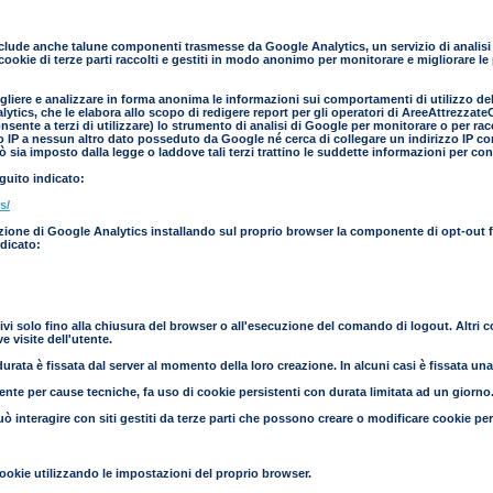
clude anche talune componenti trasmesse da Google Analytics, un servizio di analisi d
cookie di terze parti raccolti e gestiti in modo anonimo per monitorare e migliorare le
liere e analizzare in forma anonima le informazioni sui comportamenti di utilizzo del s
ics, che le elabora allo scopo di redigere report per gli operatori di AreeAttrezzateCa
nsente a terzi di utilizzare) lo strumento di analisi di Google per monitorare o per ra
zo IP a nessun altro dato posseduto da Google né cerca di collegare un indirizzo IP co
 sia imposto dalla legge o laddove tali terzi trattino le suddette informazioni per co
eguito indicato:
s/
azione di Google Analytics installando sul proprio browser la componente di opt-out fo
ndicato:
ivi solo fino alla chiusura del browser o all'esecuzione del comando di logout. Altri 
 visite dell'utente.
urata è fissata dal server al momento della loro creazione. In alcuni casi è fissata una s
mente per cause tecniche, fa uso di cookie persistenti con durata limitata ad un giorno
uò interagire con siti gestiti da terze parti che possono creare o modificare cookie pe
ookie utilizzando le impostazioni del proprio browser.