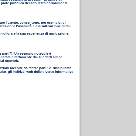
 La parte pubblica del sito resta normalmente
icare l'utente, consentono, per esempio, di
azioni e l'usabilità. La disattivazione di tali
 migliorare la sua esperienza di navigazione.
rze parti”). Un esempio notevole è
enerate direttamente dai suddetti siti ed
cial network.
azioni raccolte da “terze parti” è disciplinata
uito gli indirizzi web delle diverse informative