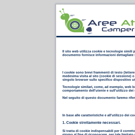
Il sito web utilizza cookie e tecnologie simili
documento fornisce informazioni dettagliate s
I cookie sono brevi frammenti di testo (letter
medesima visita al sito (cookie di sessione) o 
singolo browser sullo specifico dispositivo ut
Tecnologie similari, come, ad esempio, web bea
comportamento dell'utente e sull'utilizzo dei s
Nel seguito di questo documento faremo riferi
In base alle caratteristiche e all'utilizzo dei
1. Cookie strettamente necessari.
Si tratta di cookie indispensabili per il corret
giorno al fine di riconoscere, per tale limita