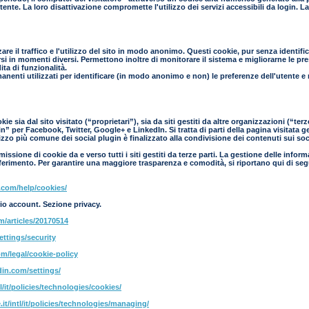
l'utente. La loro disattivazione compromette l'utilizzo dei servizi accessibili da login.
zare il traffico e l'utilizzo del sito in modo anonimo. Questi cookie, pur senza identif
si in momenti diversi. Permettono inoltre di monitorare il sistema e migliorarne le prest
ta di funzionalità.
manenti utilizzati per identificare (in modo anonimo e non) le preferenze dell'utente e
e sia dal sito visitato (“proprietari”), sia da siti gestiti da altre organizzazioni (“te
” per Facebook, Twitter, Google+ e LinkedIn. Si tratta di parti della pagina visitata g
ilizzo più comune dei social plugin è finalizzato alla condivisione dei contenuti sui so
ssione di cookie da e verso tutti i siti gestiti da terze parti. La gestione delle inform
 riferimento. Per garantire una maggiore trasparenza e comodità, si riportano qui di seg
.com/help/cookies/
io account. Sezione privacy.
om/articles/20170514
ettings/security
m/legal/cookie-policy
din.com/settings/
l/it/policies/technologies/cookies/
it/intl/it/policies/technologies/managing/