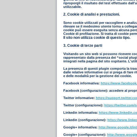
riproporgli il risultato del test effettuato dal
utilizzabile.
2. Cookie di analisi e prestazioni.
Sono cookie utilizzati per raccogliere e analiz
rilevare se il medesimo utente torna a collegar
cookie può essere eseguita senza alcuna perdi
Cookie di profilazione. Si tratta di cookie per
Il sito non utilizza cookie di questo tipo.
3. Cookie di terze parti
Visitando un sito web si possono ricevere cooki
rappresentato dalla presenza dei “social plugin
integrati nella pagina del sito ospitante. L'ut
La presenza di questi plugin comporta la trasmi
dalle relative informative cui si prega di fare
e delle modalità per la gestione dei cookie.
Facebook informativa:
https://www.facebook
Facebook (configurazione): accedere al propr
Twitter informative:
https://support.twitter.c
Twitter (configurazione):
https://twitter.com/s
Linkedin informativa:
https://www.linkedin.co
Linkedin (configurazione):
https://www.linke
Google+ informativa:
http://www.google.it/int
Google+ (configurazione):
http://www.google.