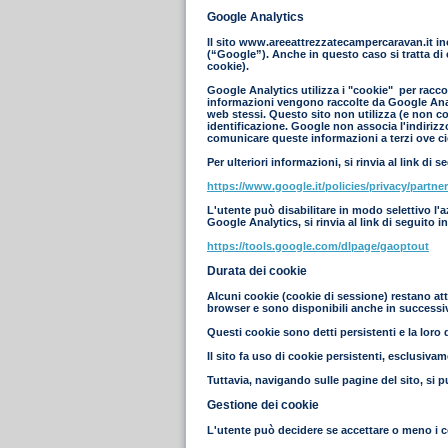
Google Analytics
Il sito www.areeattrezzatecampercaravan.it in
(“Google”). Anche in questo caso si tratta di 
cookie).
Google Analytics utilizza i "cookie" per raccog
informazioni vengono raccolte da Google Analyt
web stessi. Questo sito non utilizza (e non co
identificazione. Google non associa l'indiriz
comunicare queste informazioni a terzi ove ciò
Per ulteriori informazioni, si rinvia al link di s
https://www.google.it/policies/privacy/partner
L'utente può disabilitare in modo selettivo l'
Google Analytics, si rinvia al link di seguito i
https://tools.google.com/dlpage/gaoptout
Durata dei cookie
Alcuni cookie (cookie di sessione) restano att
browser e sono disponibili anche in successive
Questi cookie sono detti persistenti e la loro d
Il sito fa uso di cookie persistenti, esclusiva
Tuttavia, navigando sulle pagine del sito, si p
Gestione dei cookie
L'utente può decidere se accettare o meno i c