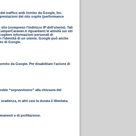
el traffico web fornito da Google, Inc.
 prestazioni del sito ospite (performance
ito (compreso l'indirizzo IP dell'utente). Tali
mperCaravan.it riguardanti le attività sui siti
ccogliere informazioni personali di
n l'identità di un utente. Google può anche
nto di Google.
rnito da Google. Per disabilitare l'azione di
cookie “sopravvivono” alla chiusura del
cadenza, in altri casi la durata è illimitata.
.
rmanenti e di profilazione.