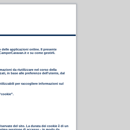
 delle applicazioni online. Il presente
eCamperCaravan.it e su come gestirli.
azioni da riutilizzare nel corso della
ti, in base alle preferenze dell'utente, dal
lizzabili per raccogliere informazioni sul
“cookie”.
riservate del sito. La durata dei cookie è di un
a prima sessione di accesso - in modo da