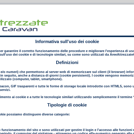
Informativa sull'uso dei cookie
 per garantire il corretto funzionamento delle procedure e migliorare l'esperienza di uso
ull'uso dei cookie e di tecnologie similari, su come sono utilizzati da AreeAttrezzat
Definizioni
e e/o numeri) che permettono al server web di memorizzare sul client (il browser) inform
in seguito, anche a distanza di giorni (cookie persistenti). I cookie vengono memorizza
ilizzato (computer, tablet, smartphone).
con, GIF trasparenti e tutte le forme di storage locale introdotte con HTML5, sono uti
ervizi.
mento ai cookie e a tutte le tecnologie similari utilizzando semplicemente il termine 
Tipologie di cookie
 cookie possiamo distinguere diverse categorie:
to funzionamento del sito e sono utilizzati per gestire il login e l'accesso alle funzioni 
to periodo, il computer del visitatore - attraverso un codice alfa-numerico generato all