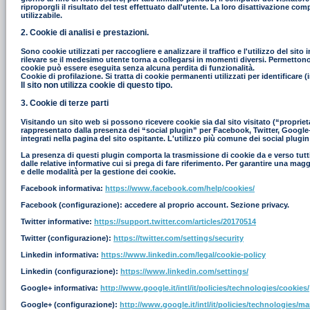
riproporgli il risultato del test effettuato dall'utente. La loro disattivazione co
utilizzabile.
2. Cookie di analisi e prestazioni.
Sono cookie utilizzati per raccogliere e analizzare il traffico e l'utilizzo del s
rilevare se il medesimo utente torna a collegarsi in momenti diversi. Permettono in
cookie può essere eseguita senza alcuna perdita di funzionalità.
Cookie di profilazione. Si tratta di cookie permanenti utilizzati per identificar
Il sito non utilizza cookie di questo tipo.
3. Cookie di terze parti
Visitando un sito web si possono ricevere cookie sia dal sito visitato (“proprieta
rappresentato dalla presenza dei “social plugin” per Facebook, Twitter, Google+ e
integrati nella pagina del sito ospitante. L'utilizzo più comune dei social plugin
La presenza di questi plugin comporta la trasmissione di cookie da e verso tutti i
dalle relative informative cui si prega di fare riferimento. Per garantire una mag
e delle modalità per la gestione dei cookie.
Facebook informativa:
https://www.facebook.com/help/cookies/
Facebook (configurazione): accedere al proprio account. Sezione privacy.
Twitter informative:
https://support.twitter.com/articles/20170514
Twitter (configurazione):
https://twitter.com/settings/security
Linkedin informativa:
https://www.linkedin.com/legal/cookie-policy
Linkedin (configurazione):
https://www.linkedin.com/settings/
Google+ informativa:
http://www.google.it/intl/it/policies/technologies/cookies/
Google+ (configurazione):
http://www.google.it/intl/it/policies/technologies/m