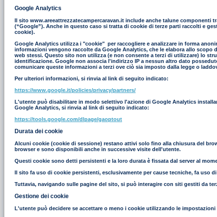
Google Analytics
Il sito www.areeattrezzatecampercaravan.it include anche talune componenti tras
(“Google”). Anche in questo caso si tratta di cookie di terze parti raccolti e g
cookie).
Google Analytics utilizza i "cookie" per raccogliere e analizzare in forma anonim
informazioni vengono raccolte da Google Analytics, che le elabora allo scopo di r
web stessi. Questo sito non utilizza (e non consente a terzi di utilizzare) lo st
identificazione. Google non associa l'indirizzo IP a nessun altro dato possedut
comunicare queste informazioni a terzi ove ciò sia imposto dalla legge o laddove
Per ulteriori informazioni, si rinvia al link di seguito indicato:
https://www.google.it/policies/privacy/partners/
L'utente può disabilitare in modo selettivo l'azione di Google Analytics install
Google Analytics, si rinvia al link di seguito indicato:
https://tools.google.com/dlpage/gaoptout
Durata dei cookie
Alcuni cookie (cookie di sessione) restano attivi solo fino alla chiusura del br
browser e sono disponibili anche in successive visite dell'utente.
Questi cookie sono detti persistenti e la loro durata è fissata dal server al moment
Il sito fa uso di cookie persistenti, esclusivamente per cause tecniche, fa uso d
Tuttavia, navigando sulle pagine del sito, si può interagire con siti gestiti da 
Gestione dei cookie
L'utente può decidere se accettare o meno i cookie utilizzando le impostazioni