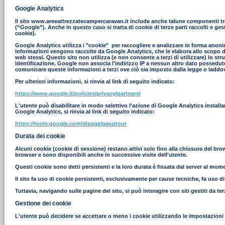
Google Analytics
Il sito www.areeattrezzatecampercaravan.it include anche talune componenti tras
(“Google”). Anche in questo caso si tratta di cookie di terze parti raccolti e g
cookie).
Google Analytics utilizza i "cookie" per raccogliere e analizzare in forma anonim
informazioni vengono raccolte da Google Analytics, che le elabora allo scopo di r
web stessi. Questo sito non utilizza (e non consente a terzi di utilizzare) lo st
identificazione. Google non associa l'indirizzo IP a nessun altro dato possedut
comunicare queste informazioni a terzi ove ciò sia imposto dalla legge o laddove
Per ulteriori informazioni, si rinvia al link di seguito indicato:
https://www.google.it/policies/privacy/partners/
L'utente può disabilitare in modo selettivo l'azione di Google Analytics install
Google Analytics, si rinvia al link di seguito indicato:
https://tools.google.com/dlpage/gaoptout
Durata dei cookie
Alcuni cookie (cookie di sessione) restano attivi solo fino alla chiusura del br
browser e sono disponibili anche in successive visite dell'utente.
Questi cookie sono detti persistenti e la loro durata è fissata dal server al moment
Il sito fa uso di cookie persistenti, esclusivamente per cause tecniche, fa uso d
Tuttavia, navigando sulle pagine del sito, si può interagire con siti gestiti da 
Gestione dei cookie
L'utente può decidere se accettare o meno i cookie utilizzando le impostazioni