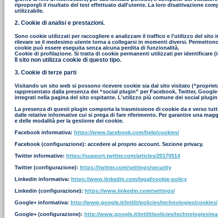
riproporgli il risultato del test effettuato dall'utente. La loro disattivazione co
utilizzabile.
2. Cookie di analisi e prestazioni.
Sono cookie utilizzati per raccogliere e analizzare il traffico e l'utilizzo del s
rilevare se il medesimo utente torna a collegarsi in momenti diversi. Permettono in
cookie può essere eseguita senza alcuna perdita di funzionalità.
Cookie di profilazione. Si tratta di cookie permanenti utilizzati per identificar
Il sito non utilizza cookie di questo tipo.
3. Cookie di terze parti
Visitando un sito web si possono ricevere cookie sia dal sito visitato (“proprieta
rappresentato dalla presenza dei “social plugin” per Facebook, Twitter, Google+ e
integrati nella pagina del sito ospitante. L'utilizzo più comune dei social plugin
La presenza di questi plugin comporta la trasmissione di cookie da e verso tutti i
dalle relative informative cui si prega di fare riferimento. Per garantire una mag
e delle modalità per la gestione dei cookie.
Facebook informativa:
https://www.facebook.com/help/cookies/
Facebook (configurazione): accedere al proprio account. Sezione privacy.
Twitter informative:
https://support.twitter.com/articles/20170514
Twitter (configurazione):
https://twitter.com/settings/security
Linkedin informativa:
https://www.linkedin.com/legal/cookie-policy
Linkedin (configurazione):
https://www.linkedin.com/settings/
Google+ informativa:
http://www.google.it/intl/it/policies/technologies/cookies/
Google+ (configurazione):
http://www.google.it/intl/it/policies/technologies/m