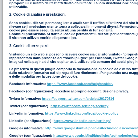
riproporgli il risultato del test effettuato dall'utente. La loro disattivazione co
utilizzabile.
2. Cookie di analisi e prestazioni.
Sono cookie utilizzati per raccogliere e analizzare il traffico e l'utilizzo del s
rilevare se il medesimo utente torna a collegarsi in momenti diversi. Permettono in
cookie può essere eseguita senza alcuna perdita di funzionalità.
Cookie di profilazione. Si tratta di cookie permanenti utilizzati per identificar
Il sito non utilizza cookie di questo tipo.
3. Cookie di terze parti
Visitando un sito web si possono ricevere cookie sia dal sito visitato (“proprieta
rappresentato dalla presenza dei “social plugin” per Facebook, Twitter, Google+ e
integrati nella pagina del sito ospitante. L'utilizzo più comune dei social plugin
La presenza di questi plugin comporta la trasmissione di cookie da e verso tutti i
dalle relative informative cui si prega di fare riferimento. Per garantire una mag
e delle modalità per la gestione dei cookie.
Facebook informativa:
https://www.facebook.com/help/cookies/
Facebook (configurazione): accedere al proprio account. Sezione privacy.
Twitter informative:
https://support.twitter.com/articles/20170514
Twitter (configurazione):
https://twitter.com/settings/security
Linkedin informativa:
https://www.linkedin.com/legal/cookie-policy
Linkedin (configurazione):
https://www.linkedin.com/settings/
Google+ informativa:
http://www.google.it/intl/it/policies/technologies/cookies/
Google+ (configurazione):
http://www.google.it/intl/it/policies/technologies/m