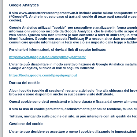
Google Analytics
Il sito www.areeattrezzatecampercaravan.it include anche talune componenti tras
(“Google”). Anche in questo caso si tratta di cookie di terze parti raccolti e g
cookie).
Google Analytics utilizza i "cookie" per raccogliere e analizzare in forma anonim
informazioni vengono raccolte da Google Analytics, che le elabora allo scopo di r
web stessi. Questo sito non utilizza (e non consente a terzi di utilizzare) lo st
identificazione. Google non associa l'indirizzo IP a nessun altro dato possedut
comunicare queste informazioni a terzi ove ciò sia imposto dalla legge o laddove
Per ulteriori informazioni, si rinvia al link di seguito indicato:
https://www.google.it/policies/privacy/partners/
L'utente può disabilitare in modo selettivo l'azione di Google Analytics install
Google Analytics, si rinvia al link di seguito indicato:
https://tools.google.com/dlpage/gaoptout
Durata dei cookie
Alcuni cookie (cookie di sessione) restano attivi solo fino alla chiusura del br
browser e sono disponibili anche in successive visite dell'utente.
Questi cookie sono detti persistenti e la loro durata è fissata dal server al moment
Il sito fa uso di cookie persistenti, esclusivamente per cause tecniche, fa uso d
Tuttavia, navigando sulle pagine del sito, si può interagire con siti gestiti da 
Gestione dei cookie
L'utente può decidere se accettare o meno i cookie utilizzando le impostazioni