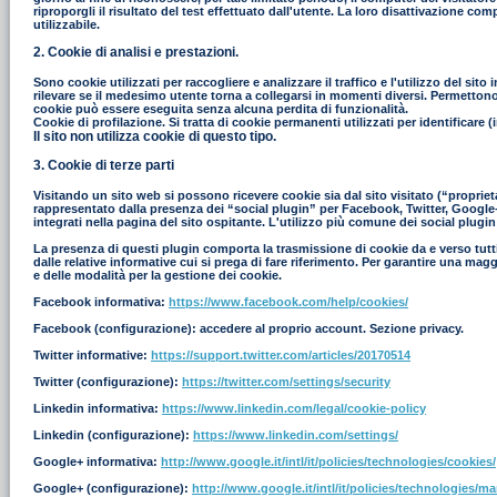
riproporgli il risultato del test effettuato dall'utente. La loro disattivazione co
utilizzabile.
2. Cookie di analisi e prestazioni.
Sono cookie utilizzati per raccogliere e analizzare il traffico e l'utilizzo del s
rilevare se il medesimo utente torna a collegarsi in momenti diversi. Permettono in
cookie può essere eseguita senza alcuna perdita di funzionalità.
Cookie di profilazione. Si tratta di cookie permanenti utilizzati per identificar
Il sito non utilizza cookie di questo tipo.
3. Cookie di terze parti
Visitando un sito web si possono ricevere cookie sia dal sito visitato (“proprieta
rappresentato dalla presenza dei “social plugin” per Facebook, Twitter, Google+ e
integrati nella pagina del sito ospitante. L'utilizzo più comune dei social plugin
La presenza di questi plugin comporta la trasmissione di cookie da e verso tutti i
dalle relative informative cui si prega di fare riferimento. Per garantire una mag
e delle modalità per la gestione dei cookie.
Facebook informativa:
https://www.facebook.com/help/cookies/
Facebook (configurazione): accedere al proprio account. Sezione privacy.
Twitter informative:
https://support.twitter.com/articles/20170514
Twitter (configurazione):
https://twitter.com/settings/security
Linkedin informativa:
https://www.linkedin.com/legal/cookie-policy
Linkedin (configurazione):
https://www.linkedin.com/settings/
Google+ informativa:
http://www.google.it/intl/it/policies/technologies/cookies/
Google+ (configurazione):
http://www.google.it/intl/it/policies/technologies/m