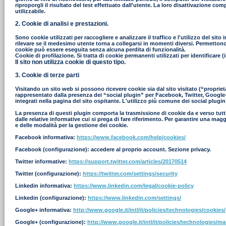
riproporgli il risultato del test effettuato dall'utente. La loro disattivazione co
utilizzabile.
2. Cookie di analisi e prestazioni.
Sono cookie utilizzati per raccogliere e analizzare il traffico e l'utilizzo del s
rilevare se il medesimo utente torna a collegarsi in momenti diversi. Permettono in
cookie può essere eseguita senza alcuna perdita di funzionalità.
Cookie di profilazione. Si tratta di cookie permanenti utilizzati per identificar
Il sito non utilizza cookie di questo tipo.
3. Cookie di terze parti
Visitando un sito web si possono ricevere cookie sia dal sito visitato (“proprieta
rappresentato dalla presenza dei “social plugin” per Facebook, Twitter, Google+ e
integrati nella pagina del sito ospitante. L'utilizzo più comune dei social plugin
La presenza di questi plugin comporta la trasmissione di cookie da e verso tutti i
dalle relative informative cui si prega di fare riferimento. Per garantire una mag
e delle modalità per la gestione dei cookie.
Facebook informativa:
https://www.facebook.com/help/cookies/
Facebook (configurazione): accedere al proprio account. Sezione privacy.
Twitter informative:
https://support.twitter.com/articles/20170514
Twitter (configurazione):
https://twitter.com/settings/security
Linkedin informativa:
https://www.linkedin.com/legal/cookie-policy
Linkedin (configurazione):
https://www.linkedin.com/settings/
Google+ informativa:
http://www.google.it/intl/it/policies/technologies/cookies/
Google+ (configurazione):
http://www.google.it/intl/it/policies/technologies/m