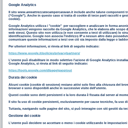
Google Analytics
Il sito www.areeattrezzatecampercaravan.it include anche talune componenti tras
(“Google”). Anche in questo caso si tratta di cookie di terze parti raccolti e g
cookie).
Google Analytics utilizza i "cookie" per raccogliere e analizzare in forma anonim
informazioni vengono raccolte da Google Analytics, che le elabora allo scopo di r
web stessi. Questo sito non utilizza (e non consente a terzi di utilizzare) lo st
identificazione. Google non associa l'indirizzo IP a nessun altro dato possedut
comunicare queste informazioni a terzi ove ciò sia imposto dalla legge o laddove
Per ulteriori informazioni, si rinvia al link di seguito indicato:
https://www.google.it/policies/privacy/partners/
L'utente può disabilitare in modo selettivo l'azione di Google Analytics install
Google Analytics, si rinvia al link di seguito indicato:
https://tools.google.com/dlpage/gaoptout
Durata dei cookie
Alcuni cookie (cookie di sessione) restano attivi solo fino alla chiusura del br
browser e sono disponibili anche in successive visite dell'utente.
Questi cookie sono detti persistenti e la loro durata è fissata dal server al moment
Il sito fa uso di cookie persistenti, esclusivamente per cause tecniche, fa uso d
Tuttavia, navigando sulle pagine del sito, si può interagire con siti gestiti da 
Gestione dei cookie
L'utente può decidere se accettare o meno i cookie utilizzando le impostazioni