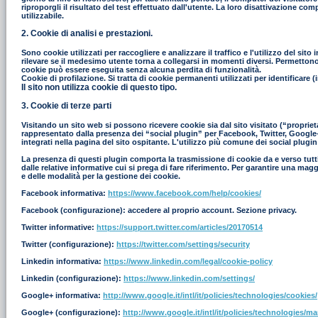
riproporgli il risultato del test effettuato dall'utente. La loro disattivazione co
utilizzabile.
2. Cookie di analisi e prestazioni.
Sono cookie utilizzati per raccogliere e analizzare il traffico e l'utilizzo del s
rilevare se il medesimo utente torna a collegarsi in momenti diversi. Permettono in
cookie può essere eseguita senza alcuna perdita di funzionalità.
Cookie di profilazione. Si tratta di cookie permanenti utilizzati per identificar
Il sito non utilizza cookie di questo tipo.
3. Cookie di terze parti
Visitando un sito web si possono ricevere cookie sia dal sito visitato (“proprieta
rappresentato dalla presenza dei “social plugin” per Facebook, Twitter, Google+ e
integrati nella pagina del sito ospitante. L'utilizzo più comune dei social plugin
La presenza di questi plugin comporta la trasmissione di cookie da e verso tutti i
dalle relative informative cui si prega di fare riferimento. Per garantire una mag
e delle modalità per la gestione dei cookie.
Facebook informativa:
https://www.facebook.com/help/cookies/
Facebook (configurazione): accedere al proprio account. Sezione privacy.
Twitter informative:
https://support.twitter.com/articles/20170514
Twitter (configurazione):
https://twitter.com/settings/security
Linkedin informativa:
https://www.linkedin.com/legal/cookie-policy
Linkedin (configurazione):
https://www.linkedin.com/settings/
Google+ informativa:
http://www.google.it/intl/it/policies/technologies/cookies/
Google+ (configurazione):
http://www.google.it/intl/it/policies/technologies/m