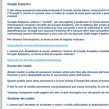
Google Analytics
Il sito www.areeattrezzatecampercaravan.it include anche talune componenti tras
(“Google”). Anche in questo caso si tratta di cookie di terze parti raccolti e g
cookie).
Google Analytics utilizza i "cookie" per raccogliere e analizzare in forma anonim
informazioni vengono raccolte da Google Analytics, che le elabora allo scopo di r
web stessi. Questo sito non utilizza (e non consente a terzi di utilizzare) lo st
identificazione. Google non associa l'indirizzo IP a nessun altro dato possedut
comunicare queste informazioni a terzi ove ciò sia imposto dalla legge o laddove
Per ulteriori informazioni, si rinvia al link di seguito indicato:
https://www.google.it/policies/privacy/partners/
L'utente può disabilitare in modo selettivo l'azione di Google Analytics install
Google Analytics, si rinvia al link di seguito indicato:
https://tools.google.com/dlpage/gaoptout
Durata dei cookie
Alcuni cookie (cookie di sessione) restano attivi solo fino alla chiusura del br
browser e sono disponibili anche in successive visite dell'utente.
Questi cookie sono detti persistenti e la loro durata è fissata dal server al moment
Il sito fa uso di cookie persistenti, esclusivamente per cause tecniche, fa uso d
Tuttavia, navigando sulle pagine del sito, si può interagire con siti gestiti da 
Gestione dei cookie
L'utente può decidere se accettare o meno i cookie utilizzando le impostazioni