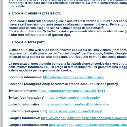
riproporgli il risultato del test effettuato dall'utente. La loro disattivazione co
utilizzabile.
2. Cookie di analisi e prestazioni.
Sono cookie utilizzati per raccogliere e analizzare il traffico e l'utilizzo del s
rilevare se il medesimo utente torna a collegarsi in momenti diversi. Permettono in
cookie può essere eseguita senza alcuna perdita di funzionalità.
Cookie di profilazione. Si tratta di cookie permanenti utilizzati per identificar
Il sito non utilizza cookie di questo tipo.
3. Cookie di terze parti
Visitando un sito web si possono ricevere cookie sia dal sito visitato (“proprieta
rappresentato dalla presenza dei “social plugin” per Facebook, Twitter, Google+ e
integrati nella pagina del sito ospitante. L'utilizzo più comune dei social plugin
La presenza di questi plugin comporta la trasmissione di cookie da e verso tutti i
dalle relative informative cui si prega di fare riferimento. Per garantire una mag
e delle modalità per la gestione dei cookie.
Facebook informativa:
https://www.facebook.com/help/cookies/
Facebook (configurazione): accedere al proprio account. Sezione privacy.
Twitter informative:
https://support.twitter.com/articles/20170514
Twitter (configurazione):
https://twitter.com/settings/security
Linkedin informativa:
https://www.linkedin.com/legal/cookie-policy
Linkedin (configurazione):
https://www.linkedin.com/settings/
Google+ informativa:
http://www.google.it/intl/it/policies/technologies/cookies/
Google+ (configurazione):
http://www.google.it/intl/it/policies/technologies/m