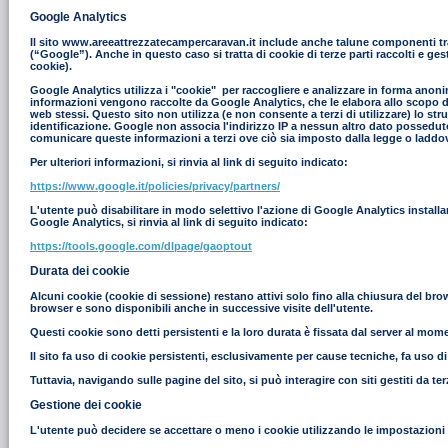
Google Analytics
Il sito www.areeattrezzatecampercaravan.it include anche talune componenti tras
(“Google”). Anche in questo caso si tratta di cookie di terze parti raccolti e g
cookie).
Google Analytics utilizza i "cookie" per raccogliere e analizzare in forma anonim
informazioni vengono raccolte da Google Analytics, che le elabora allo scopo di r
web stessi. Questo sito non utilizza (e non consente a terzi di utilizzare) lo st
identificazione. Google non associa l'indirizzo IP a nessun altro dato possedut
comunicare queste informazioni a terzi ove ciò sia imposto dalla legge o laddove
Per ulteriori informazioni, si rinvia al link di seguito indicato:
https://www.google.it/policies/privacy/partners/
L'utente può disabilitare in modo selettivo l'azione di Google Analytics install
Google Analytics, si rinvia al link di seguito indicato:
https://tools.google.com/dlpage/gaoptout
Durata dei cookie
Alcuni cookie (cookie di sessione) restano attivi solo fino alla chiusura del br
browser e sono disponibili anche in successive visite dell'utente.
Questi cookie sono detti persistenti e la loro durata è fissata dal server al moment
Il sito fa uso di cookie persistenti, esclusivamente per cause tecniche, fa uso d
Tuttavia, navigando sulle pagine del sito, si può interagire con siti gestiti da 
Gestione dei cookie
L'utente può decidere se accettare o meno i cookie utilizzando le impostazioni