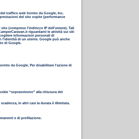
el traffico web fornito da Google, Inc.
 prestazioni del sito ospite (performance
ito (compreso l'indirizzo IP dell'utente). Tali
mperCaravan.it riguardanti le attività sui siti
ccogliere informazioni personali di
n l'identità di un utente. Google può anche
nto di Google.
rnito da Google. Per disabilitare l'azione di
cookie “sopravvivono” alla chiusura del
cadenza, in altri casi la durata è illimitata.
.
rmanenti e di profilazione.