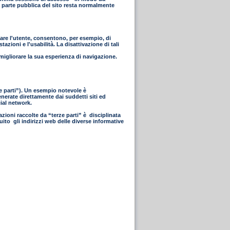
 La parte pubblica del sito resta normalmente
icare l'utente, consentono, per esempio, di
azioni e l'usabilità. La disattivazione di tali
 migliorare la sua esperienza di navigazione.
rze parti”). Un esempio notevole è
enerate direttamente dai suddetti siti ed
cial network.
azioni raccolte da “terze parti” è disciplinata
uito gli indirizzi web delle diverse informative