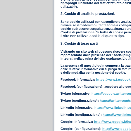
riproporgli il risultato del test effettuato dal
utilizzabile.
2. Cookie di analisi e prestazioni.
Sono cookie utilizzati per raccogliere e analiz
rilevare se il medesimo utente torna a collegar
cookie può essere eseguita senza alcuna perdi
Cookie di profilazione. Si tratta di cookie per
Il sito non utilizza cookie di questo tipo.
3. Cookie di terze parti
Visitando un sito web si possono ricevere cooki
rappresentato dalla presenza dei “social plugin
integrati nella pagina del sito ospitante. L'ut
La presenza di questi plugin comporta la trasmi
dalle relative informative cui si prega di fare
e delle modalità per la gestione dei cookie.
Facebook informativa:
https://www.facebook
Facebook (configurazione): accedere al propr
Twitter informative:
https://support.twitter.c
Twitter (configurazione):
https://twitter.com/s
Linkedin informativa:
https://www.linkedin.co
Linkedin (configurazione):
https://www.linke
Google+ informativa:
http://www.google.it/int
Google+ (configurazione):
http://www.google.