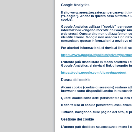
Google Analytics
Il sito www.areeattrezzatecampercaravan.it in
(“Google”). Anche in questo caso si tratta di 
cookie).
Google Analytics utilizza i "cookie" per raccog
informazioni vengono raccolte da Google Analyt
web stessi. Questo sito non utilizza (e non co
identificazione. Google non associa l'indiriz
comunicare queste informazioni a terzi ove ciò
Per ulteriori informazioni, si rinvia al link di s
https://www.google.it/policies/privacy/partner
L'utente può disabilitare in modo selettivo l'
Google Analytics, si rinvia al link di seguito i
https://tools.google.com/dlpage/gaoptout
Durata dei cookie
Alcuni cookie (cookie di sessione) restano att
browser e sono disponibili anche in successive
Questi cookie sono detti persistenti e la loro d
Il sito fa uso di cookie persistenti, esclusiva
Tuttavia, navigando sulle pagine del sito, si p
Gestione dei cookie
L'utente può decidere se accettare o meno i c