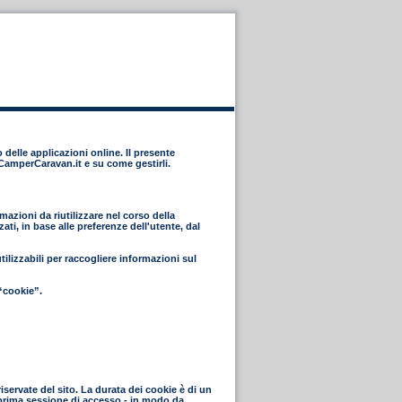
 delle applicazioni online. Il presente
eCamperCaravan.it e su come gestirli.
azioni da riutilizzare nel corso della
ti, in base alle preferenze dell'utente, dal
lizzabili per raccogliere informazioni sul
“cookie”.
riservate del sito. La durata dei cookie è di un
a prima sessione di accesso - in modo da