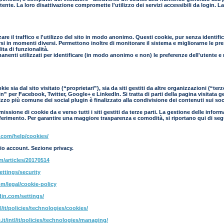
l'utente. La loro disattivazione compromette l'utilizzo dei servizi accessibili da login.
zare il traffico e l'utilizzo del sito in modo anonimo. Questi cookie, pur senza identif
si in momenti diversi. Permettono inoltre di monitorare il sistema e migliorarne le prest
ta di funzionalità.
manenti utilizzati per identificare (in modo anonimo e non) le preferenze dell'utente e
e sia dal sito visitato (“proprietari”), sia da siti gestiti da altre organizzazioni (“te
” per Facebook, Twitter, Google+ e LinkedIn. Si tratta di parti della pagina visitata g
ilizzo più comune dei social plugin è finalizzato alla condivisione dei contenuti sui so
ssione di cookie da e verso tutti i siti gestiti da terze parti. La gestione delle inform
 riferimento. Per garantire una maggiore trasparenza e comodità, si riportano qui di seg
.com/help/cookies/
io account. Sezione privacy.
om/articles/20170514
ettings/security
m/legal/cookie-policy
din.com/settings/
l/it/policies/technologies/cookies/
it/intl/it/policies/technologies/managing/