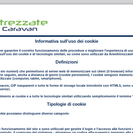
Informativa sull'uso dei cookie
 per garantire il corretto funzionamento delle procedure e migliorare l'esperienza di uso
ull'uso dei cookie e di tecnologie similari, su come sono utilizzati da AreeAttrezzat
Definizioni
e e/o numeri) che permettono al server web di memorizzare sul client (il browser) inform
in seguito, anche a distanza di giorni (cookie persistenti). I cookie vengono memorizza
ilizzato (computer, tablet, smartphone).
con, GIF trasparenti e tutte le forme di storage locale introdotte con HTML5, sono uti
ervizi.
mento ai cookie e a tutte le tecnologie similari utilizzando semplicemente il termine 
Tipologie di cookie
 cookie possiamo distinguere diverse categorie:
to funzionamento del sito e sono utilizzati per gestire il login e l'accesso alle funzioni 
to periodo, il computer del visitatore - attraverso un codice alfa-numerico generato all