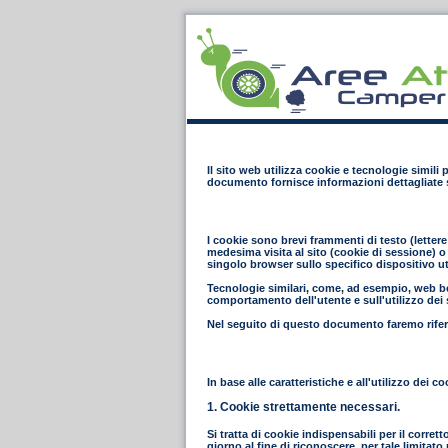
Il sito web utilizza cookie e tecnologie simili
documento fornisce informazioni dettagliate s
I cookie sono brevi frammenti di testo (letter
medesima visita al sito (cookie di sessione) o 
singolo browser sullo specifico dispositivo ut
Tecnologie similari, come, ad esempio, web bea
comportamento dell'utente e sull'utilizzo dei s
Nel seguito di questo documento faremo riferi
In base alle caratteristiche e all'utilizzo dei
1. Cookie strettamente necessari.
Si tratta di cookie indispensabili per il corret
giorno al fine di riconoscere, per tale limita