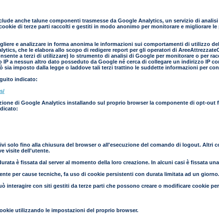
clude anche talune componenti trasmesse da Google Analytics, un servizio di analisi d
cookie di terze parti raccolti e gestiti in modo anonimo per monitorare e migliorare le
liere e analizzare in forma anonima le informazioni sui comportamenti di utilizzo del s
ics, che le elabora allo scopo di redigere report per gli operatori di AreeAttrezzateCa
nsente a terzi di utilizzare) lo strumento di analisi di Google per monitorare o per ra
zo IP a nessun altro dato posseduto da Google né cerca di collegare un indirizzo IP co
 sia imposto dalla legge o laddove tali terzi trattino le suddette informazioni per co
eguito indicato:
s/
azione di Google Analytics installando sul proprio browser la componente di opt-out fo
ndicato:
ivi solo fino alla chiusura del browser o all'esecuzione del comando di logout. Altri 
 visite dell'utente.
urata è fissata dal server al momento della loro creazione. In alcuni casi è fissata una s
mente per cause tecniche, fa uso di cookie persistenti con durata limitata ad un giorno
uò interagire con siti gestiti da terze parti che possono creare o modificare cookie pe
ookie utilizzando le impostazioni del proprio browser.