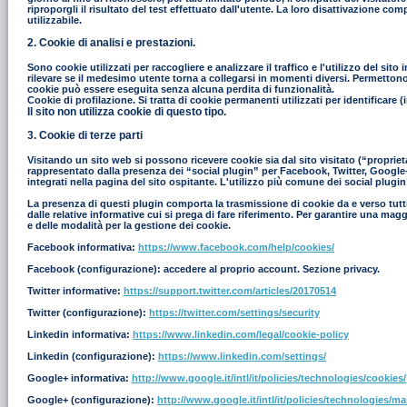
riproporgli il risultato del test effettuato dall'utente. La loro disattivazione co
utilizzabile.
2. Cookie di analisi e prestazioni.
Sono cookie utilizzati per raccogliere e analizzare il traffico e l'utilizzo del s
rilevare se il medesimo utente torna a collegarsi in momenti diversi. Permettono in
cookie può essere eseguita senza alcuna perdita di funzionalità.
Cookie di profilazione. Si tratta di cookie permanenti utilizzati per identificar
Il sito non utilizza cookie di questo tipo.
3. Cookie di terze parti
Visitando un sito web si possono ricevere cookie sia dal sito visitato (“proprieta
rappresentato dalla presenza dei “social plugin” per Facebook, Twitter, Google+ e
integrati nella pagina del sito ospitante. L'utilizzo più comune dei social plugin
La presenza di questi plugin comporta la trasmissione di cookie da e verso tutti i
dalle relative informative cui si prega di fare riferimento. Per garantire una mag
e delle modalità per la gestione dei cookie.
Facebook informativa:
https://www.facebook.com/help/cookies/
Facebook (configurazione): accedere al proprio account. Sezione privacy.
Twitter informative:
https://support.twitter.com/articles/20170514
Twitter (configurazione):
https://twitter.com/settings/security
Linkedin informativa:
https://www.linkedin.com/legal/cookie-policy
Linkedin (configurazione):
https://www.linkedin.com/settings/
Google+ informativa:
http://www.google.it/intl/it/policies/technologies/cookies/
Google+ (configurazione):
http://www.google.it/intl/it/policies/technologies/m