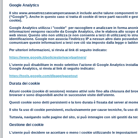
Google Analytics
Il sito www.areeattrezzatecampercaravan.it include anche talune componenti tras
(“Google”). Anche in questo caso si tratta di cookie di terze parti raccolti e g
cookie).
Google Analytics utilizza i "cookie" per raccogliere e analizzare in forma anonim
informazioni vengono raccolte da Google Analytics, che le elabora allo scopo di r
web stessi. Questo sito non utilizza (e non consente a terzi di utilizzare) lo st
identificazione. Google non associa l'indirizzo IP a nessun altro dato possedut
comunicare queste informazioni a terzi ove ciò sia imposto dalla legge o laddove
Per ulteriori informazioni, si rinvia al link di seguito indicato:
https://www.google.it/policies/privacy/partners/
L'utente può disabilitare in modo selettivo l'azione di Google Analytics install
Google Analytics, si rinvia al link di seguito indicato:
https://tools.google.com/dlpage/gaoptout
Durata dei cookie
Alcuni cookie (cookie di sessione) restano attivi solo fino alla chiusura del br
browser e sono disponibili anche in successive visite dell'utente.
Questi cookie sono detti persistenti e la loro durata è fissata dal server al moment
Il sito fa uso di cookie persistenti, esclusivamente per cause tecniche, fa uso d
Tuttavia, navigando sulle pagine del sito, si può interagire con siti gestiti da 
Gestione dei cookie
L'utente può decidere se accettare o meno i cookie utilizzando le impostazioni