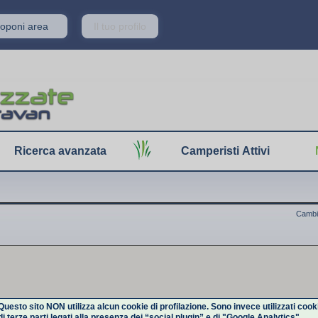
Proponi area
Il tuo profilo
Ricerca avanzata
Camperisti Attivi
Cambi
Questo sito NON utilizza alcun cookie di profilazione. Sono invece utilizzati cook
di terze parti legati alla presenza dei “social plugin” e di "Google Analytics".