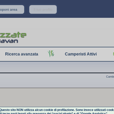
Proponi area
Il tuo profilo
Ricerca avanzata
Camperisti Attivi
Cambi
Questo sito NON utilizza alcun cookie di profilazione. Sono invece utilizzati cook
di terze parti legati alla presenza dei “social plugin” e di "Google Analytics".