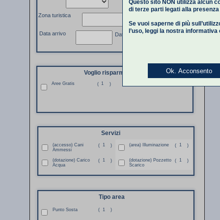
Questo sito NON utilizza alcun co
di terze parti legati alla presenz
Zona turistica
Se vuoi saperne di più sull’utiliz
l’uso,
leggi la nostra informativa
Data arrivo
Data partenza
Ok. Acconsento
Voglio risparmiare
Aree Gratis
1
(
)
Servizi
(accesso) Cani
1
(area) Illuminazione
1
(
)
(
)
Ammessi
(dotazione) Carico
1
(dotazione) Pozzetto
1
(
)
(
)
Acqua
Scarico
Tipo area
Punto Sosta
(
1
)