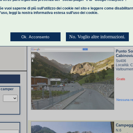
Gratis
Se vuoi saperne di più sull’utilizzo dei cookie nel sito e leggere come disabilitar
l’uso,
leggi la nostra informativa estesa
sull’uso dei cookie.
Nessuna r
No. Voglio altre informazioni.
Ok. Acconsento
Punto Sos
Cabinovi
Ss406
Località: 
Valtournen
Gratis
a camper
Nessuna r
Campeggi
N.6