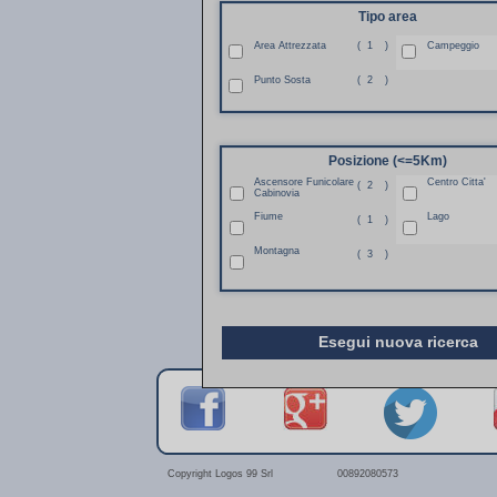
Tipo area
Area Attrezzata
(
1
)
Campeggio
Punto Sosta
(
2
)
Posizione (<=5Km)
Ascensore Funicolare
Centro Citta'
(
2
)
Cabinovia
Fiume
Lago
(
1
)
Montagna
(
3
)
Esegui nuova ricerca
Copyright Logos 99 Srl
00892080573