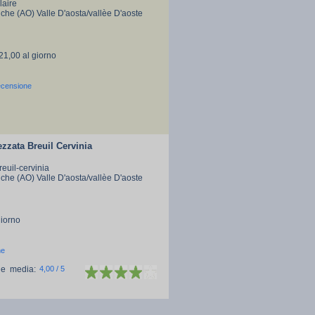
laire
che (AO) Valle D'aosta/vallèe D'aoste
 21,00 al giorno
ecensione
ezzata Breuil Cervinia
reuil-cervinia
che (AO) Valle D'aosta/vallèe D'aoste
giorno
ne
ne media:
4,00 / 5