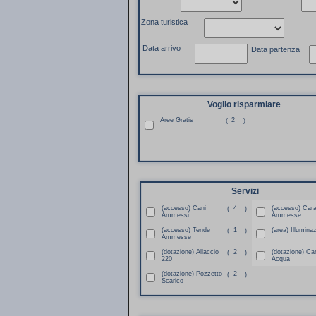
Zona turistica
Data arrivo
Data partenza
Voglio risparmiare
Aree Gratis
2
(
)
Servizi
(accesso) Cani
4
(accesso) Car
(
)
Ammessi
Ammesse
(accesso) Tende
1
(area) Illumina
(
)
Ammesse
(dotazione) Allaccio
2
(dotazione) Ca
(
)
220
Acqua
(dotazione) Pozzetto
2
(
)
Scarico