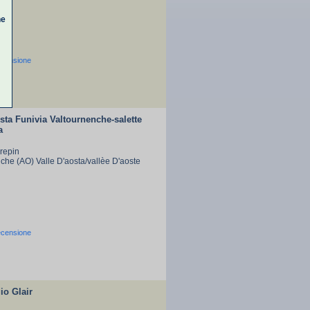
ne
ecensione
ta Funivia Valtournenche-salette
a
Crepin
che (AO) Valle D'aosta/vallèe D'aoste
ecensione
o Glair