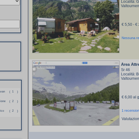
Località: G
Valtournen
€ 5,50 - €
Nessuna r
Area Attr
Sr 46
Località: B
Valtournen
avan
1
(
)
€ 6,00 al 
zione
2
(
)
1 recensio
rico
2
(
)
Valutazio