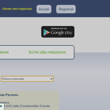
Utente non registrato
Accedi
Registrati
News
Scrivi alla redazione
sta Perreres
Perreres
ie
che (AO) Valle D'aosta/vallèe D'aoste