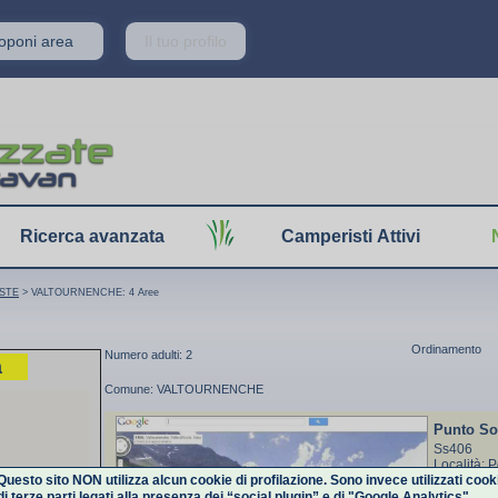
roponi area
Il tuo profilo
Ricerca avanzata
Camperisti Attivi
OSTE
> VALTOURNENCHE: 4 Aree
Ordinamento
Numero adulti: 2
a
Comune: VALTOURNENCHE
Punto So
Ss406
Località: 
Questo sito NON utilizza alcun cookie di profilazione. Sono invece utilizzati cook
Valtournen
di terze parti legati alla presenza dei “social plugin” e di "Google Analytics".