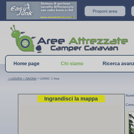
Proponi area
Home page
Chi siamo
Ricerca avan
> LIGURIA
> SAVONA
> LOANO: 1 Area
Numer
Ingrandisci la mappa
Comu