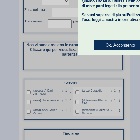
Questo sito NON utilizza alcun co
di terze parti legati alla presenz
Zona turistica
Se vuoi saperne di più sull’utiliz
l’uso,
leggi la nostra informativa
Data arrivo
Data partenza
Ok. Acconsento
Non vi sono aree con le caratteristiche richieste.
Cliccare qui per visualizzare di nuovo i dati di
partenza
Servizi
(accesso) Cani
1
(area) Custodia
1
(
)
(
)
Ammessi
(area) Illuminazione
1
(dotazione) Allaccio
1
(
)
(
)
220
(dotazione) Carico
1
(dotazione) Pozzetto
1
(
)
(
)
Acqua
Scarico
Tipo area