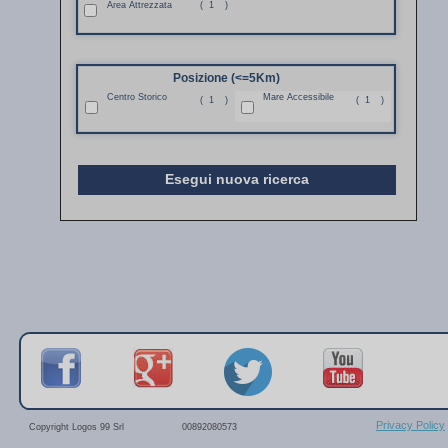
Area Attrezzata
(
1
)
Posizione (<=5Km)
Centro Storico
Mare Accessibile
(
1
)
(
1
)
Esegui nuova ricerca
Privacy Policy
Copyright Logos 99 Srl
00892080573