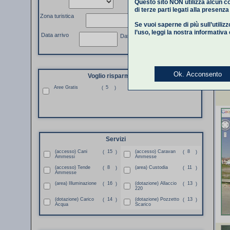
Questo sito NON utilizza alcun co
di terze parti legati alla presenz
Zona turistica
Se vuoi saperne di più sull’utiliz
l’uso,
leggi la nostra informativa
Data arrivo
Data partenza
Ok. Acconsento
Voglio risparmiare
Aree Gratis
5
(
)
Servizi
(accesso) Cani
15
(accesso) Caravan
8
(
)
(
)
Ammessi
Ammesse
(accesso) Tende
8
(area) Custodia
11
(
)
(
)
Ammesse
(area) Illuminazione
16
(dotazione) Allaccio
13
(
)
(
)
220
(dotazione) Carico
14
(dotazione) Pozzetto
13
(
)
(
)
Acqua
Scarico