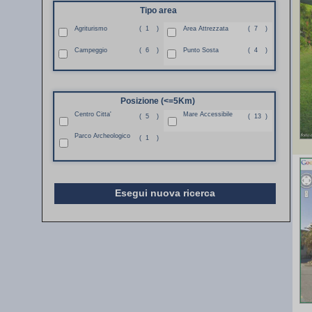
Tipo area
Agriturismo
(
1
)
Area Attrezzata
(
7
)
Campeggio
(
6
)
Punto Sosta
(
4
)
Posizione (<=5Km)
Centro Citta'
Mare Accessibile
(
5
)
(
13
)
Parco Archeologico
(
1
)
Esegui nuova ricerca