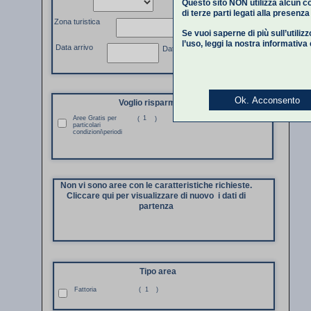
Questo sito NON utilizza alcun co
di terze parti legati alla presenz
Zona turistica
Se vuoi saperne di più sull’utiliz
l’uso,
leggi la nostra informativa
Data arrivo
Data partenza
Ok. Acconsento
Voglio risparmiare
Aree Gratis per
1
(
)
particolari
condizioni\periodi
Non vi sono aree con le caratteristiche richieste.
Cliccare qui per visualizzare di nuovo i dati di
partenza
Tipo area
Fattoria
(
1
)