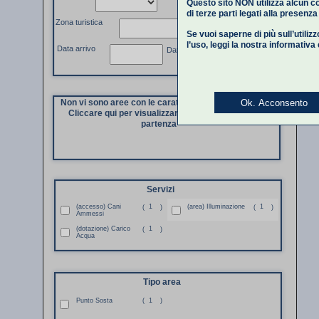
Questo sito NON utilizza alcun co
di terze parti legati alla presenz
Zona turistica
Se vuoi saperne di più sull’utiliz
l’uso,
leggi la nostra informativa
Data arrivo
Data partenza
Ok. Acconsento
Non vi sono aree con le caratteristiche richieste.
Cliccare qui per visualizzare di nuovo i dati di
partenza
Servizi
(accesso) Cani
1
(area) Illuminazione
1
(
)
(
)
Ammessi
(dotazione) Carico
1
(
)
Acqua
Tipo area
Punto Sosta
(
1
)