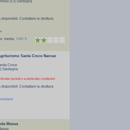
Arresi (CI) Sardegna
 disponibili. Contattare la struttura
ne
ne media:
2,00 / 5
Agriturismo Santa Croce Narcao
Santa Croce
I) Sardegna
rticolari periodi e a particolari condizioni
 disponibili. Contattare la struttura
ecensione
sta Masua
Masua