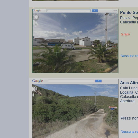
Punto So
Piazza Peg
Calasetta 
Gratis
Nessuna r
Area Attr
Cala Lung
Località: 
Calasetta 
Apertura
Prezzi non
Nessuna r