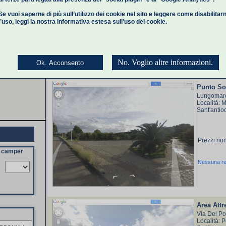
Se vuoi saperne di più sull’utilizzo dei cookie nel sito e leggere come disabilitar
l’uso,
leggi la nostra informativa estesa
sull’uso dei cookie.
Prezzi non
Nessuna r
No. Voglio altre informazioni.
Ok. Acconsento
Punto So
Lungomar
Località: 
Sant'antio
Prezzi non
a camper
Nessuna r
Area Attr
Via Del Por
Località: 