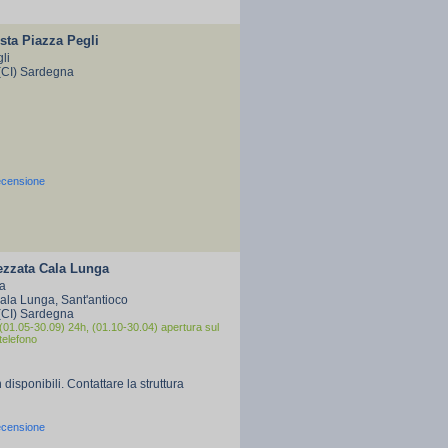
sta Piazza Pegli
li
(CI) Sardegna
ecensione
ezzata Cala Lunga
a
Cala Lunga, Sant'antioco
(CI) Sardegna
(01.05-30.09) 24h, (01.10-30.04) apertura sul
telefono
 disponibili. Contattare la struttura
ecensione