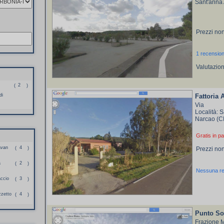
Sant'anna 
Prezzi non
1 recensio
Valutazio
2
(
)
di
Fattoria 
Via
Località: 
Narcao (C
Gratis in pa
avan
4
(
)
Prezzi non
a
2
(
)
Nessuna r
accio
3
(
)
zzetto
4
(
)
Punto So
Frazione 