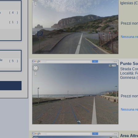
Iglesias (
a
(
4
)
(
1
)
Prezzi non
Nessuna r
le
(
5
)
Punto So
Strada Co
Località:
Gonnesa (
Prezzi non
Nessuna r
Area Att