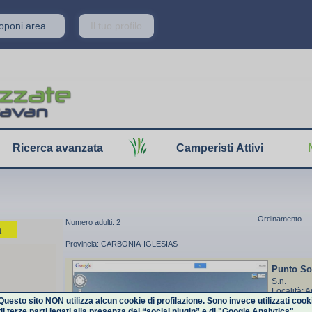
roponi area
Il tuo profilo
Ricerca avanzata
Camperisti Attivi
Ordinamento
Numero adulti: 2
a
Provincia: CARBONIA-IGLESIAS
Punto So
S.n.
Località: 
Questo sito NON utilizza alcun cookie di profilazione. Sono invece utilizzati cook
Fluminima
di terze parti legati alla presenza dei “social plugin” e di "Google Analytics".