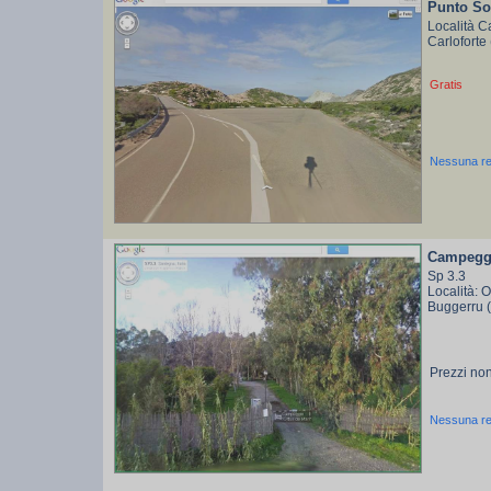
Punto So
Località C
Carloforte
Gratis
Nessuna r
Campeggi
Sp 3.3
Località: 
Buggerru 
Prezzi non
Nessuna r