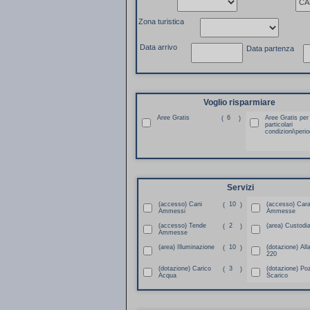
Zona turistica
Data arrivo
Data partenza
Voglio risparmiare
Aree Gratis
6
Aree Gratis per
(
)
particolari
condizioni\perio
Servizi
(accesso) Cani
10
(accesso) Car
(
)
Ammessi
Ammesse
(accesso) Tende
2
(area) Custodi
(
)
Ammesse
(area) Illuminazione
10
(dotazione) All
(
)
220
(dotazione) Carico
3
(dotazione) Po
(
)
Acqua
Scarico