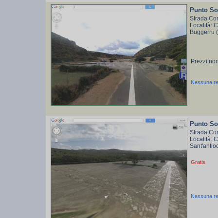
Punto So
Strada Co
Località: 
Buggerru 
Prezzi non
Nessuna r
Punto So
Strada Co
Località: 
Sant'antio
Gratis
Nessuna r