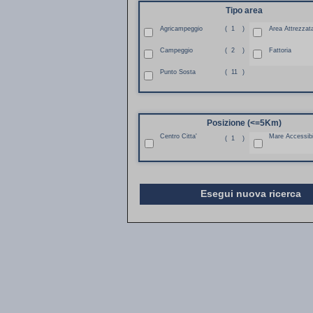
Tipo area
Agricampeggio
(
1
)
Area Attrezzat
Campeggio
(
2
)
Fattoria
Punto Sosta
(
11
)
Posizione (<=5Km)
Centro Citta'
Mare Accessibi
(
1
)
Esegui nuova ricerca