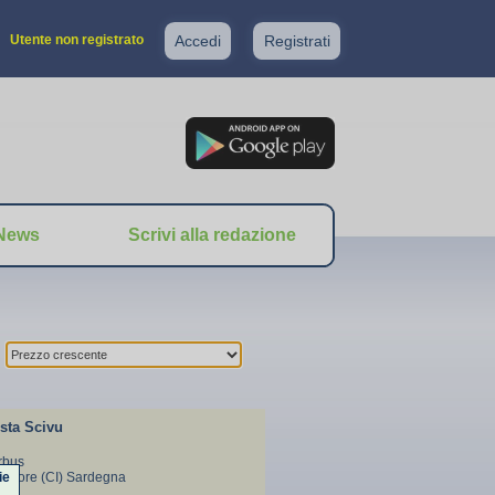
Utente non registrato
Accedi
Registrati
News
Scrivi alla redazione
sta Scivu
Arbus
ie
ggiore (CI) Sardegna