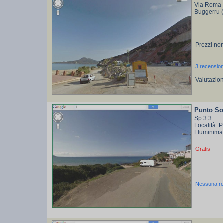
Via Roma
Buggerru 
Prezzi non
3 recension
Valutazio
Punto So
Sp 3.3
Località: 
Fluminima
Gratis
Nessuna r