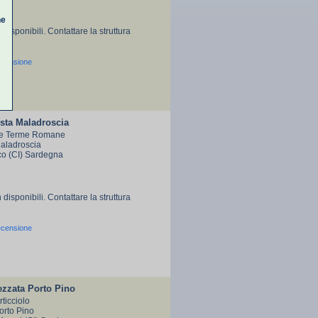
ne
 disponibili. Contattare la struttura
ecensione
sta Maladroscia
e Terme Romane
Maladroscia
co (CI) Sardegna
 disponibili. Contattare la struttura
ecensione
ezzata Porto Pino
ticciolo
Porto Pino