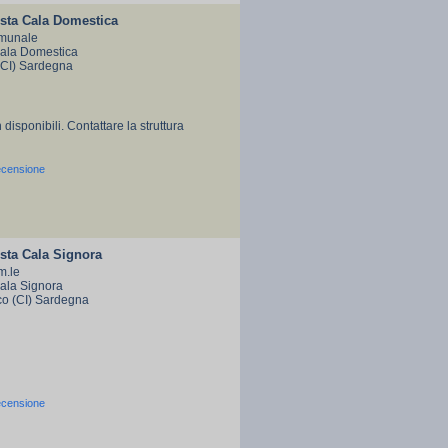
sta Cala Domestica
munale
Cala Domestica
(CI) Sardegna
 disponibili. Contattare la struttura
ecensione
sta Cala Signora
m.le
Cala Signora
co (CI) Sardegna
ecensione