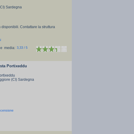
(CI) Sardegna
 disponibili. Contattare la struttura
i
ne media:
3,33 / 5
sta Portixeddu
Portixeddu
ggiore (CI) Sardegna
ecensione