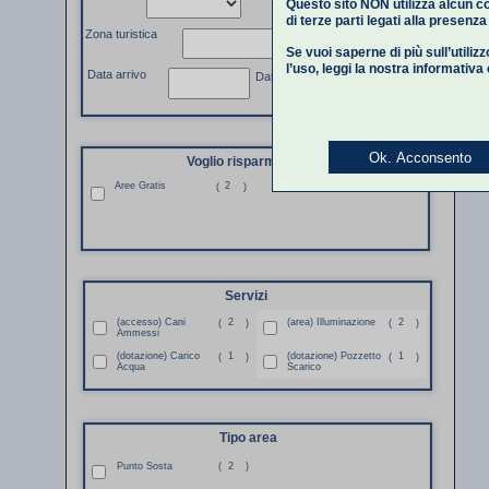
Questo sito NON utilizza alcun co
di terze parti legati alla presenz
Zona turistica
Se vuoi saperne di più sull’utiliz
l’uso,
leggi la nostra informativa
Data arrivo
Data partenza
Ok. Acconsento
Voglio risparmiare
Aree Gratis
2
(
)
Servizi
(accesso) Cani
2
(area) Illuminazione
2
(
)
(
)
Ammessi
(dotazione) Carico
1
(dotazione) Pozzetto
1
(
)
(
)
Acqua
Scarico
Tipo area
Punto Sosta
(
2
)