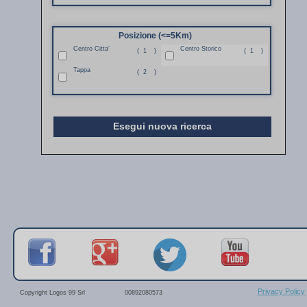
Posizione (<=5Km)
Centro Citta'
Centro Storico
(
1
)
(
1
)
Tappa
(
2
)
Esegui nuova ricerca
Privacy Policy
Copyright Logos 99 Srl
00892080573