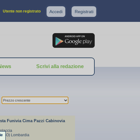
Utente non registrato
Accedi
Registrati
News
Scrivi alla redazione
sta Funivia Cima Pazzi Cabinovia
solaccia
ie
ro (SO) Lombardia