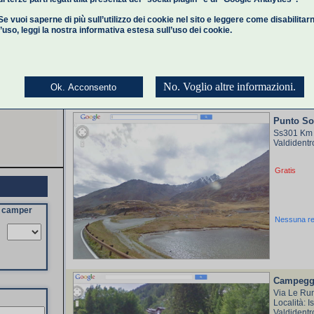
Gratis
Se vuoi saperne di più sull’utilizzo dei cookie nel sito e leggere come disabilitar
l’uso,
leggi la nostra informativa estesa
sull’uso dei cookie.
Nessuna r
No. Voglio altre informazioni.
Ok. Acconsento
Punto So
Ss301 Km
Valdident
Gratis
a camper
Nessuna r
Campeggi
Via Le Run
Località: I
Valdident