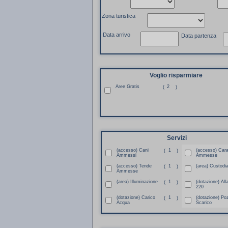
Zona turistica
Data arrivo
Data partenza
Voglio risparmiare
Aree Gratis
2
(
)
Servizi
(accesso) Cani
1
(accesso) Car
(
)
Ammessi
Ammesse
(accesso) Tende
1
(area) Custodi
(
)
Ammesse
(area) Illuminazione
1
(dotazione) All
(
)
220
(dotazione) Carico
1
(dotazione) Po
(
)
Acqua
Scarico