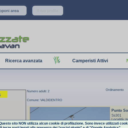
roponi area
Il tuo profilo
Ricerca avanzata
Camperisti Attivi
Ordinamento
Numero adulti: 2
a
Comune: VALDIDENTRO
Punto So
Ss301
Località: I
Questo sito NON utilizza alcun cookie di profilazione. Sono invece utilizzati cook
Valdident
di terze parti legati alla presenza dei “social plugin” e di "Google Analytics".