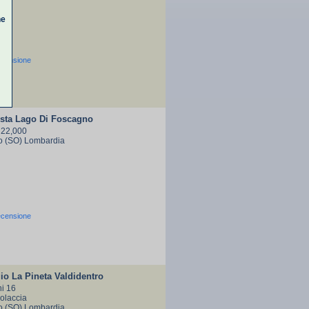
ne
ecensione
sta Lago Di Foscagno
 22,000
ro (SO) Lombardia
ecensione
o La Pineta Valdidentro
i 16
solaccia
ro (SO) Lombardia