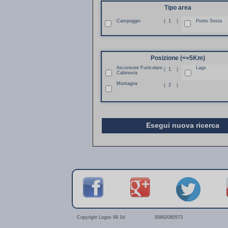
Tipo area
Campeggio
(
1
)
Punto Sosta
Posizione (<=5Km)
Ascensore Funicolare
Lago
(
1
)
Cabinovia
Montagna
(
2
)
Esegui nuova ricerca
Copyright Logos 99 Srl
00892080573