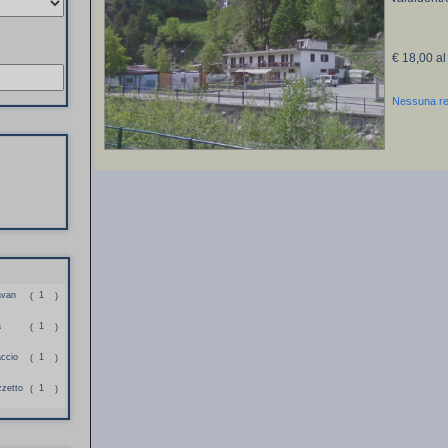
€ 18,00 al
Nessuna r
avan
1
(
)
a
1
(
)
accio
1
(
)
zzetto
1
(
)