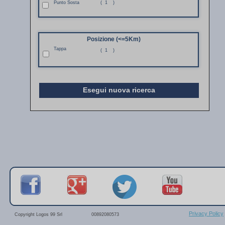
Punto Sosta
(
1
)
Posizione (<=5Km)
Tappa
(
1
)
Esegui nuova ricerca
Privacy Policy
Copyright Logos 99 Srl
00892080573