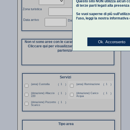
Questo sito NON utilizza alcun co
di terze parti legati alla presenz
Zona turistica
Se vuoi saperne di più sull’utiliz
l’uso,
leggi la nostra informativa
Data arrivo
Data partenza
Ok. Acconsento
Non vi sono aree con le caratteristiche richieste.
Cliccare qui per visualizzare di nuovo i dati di
partenza
Servizi
(area) Custodia
1
(area) Illuminazione
1
(
)
(
)
(dotazione) Allaccio
1
(dotazione) Carico
1
(
)
(
)
220
Acqua
(dotazione) Pozzetto
1
(
)
Scarico
Tipo area