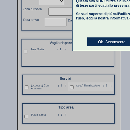
Questo sito NON utilizza alcun co
di terze parti legati alla presenz
Zona turistica
Se vuoi saperne di più sull’utiliz
l’uso,
leggi la nostra informativa
Data arrivo
Data partenza
Ok. Acconsento
Voglio risparmiare
Aree Gratis
1
(
)
Servizi
(accesso) Cani
1
(area) Illuminazione
1
(
)
(
)
Ammessi
Tipo area
Punto Sosta
(
1
)