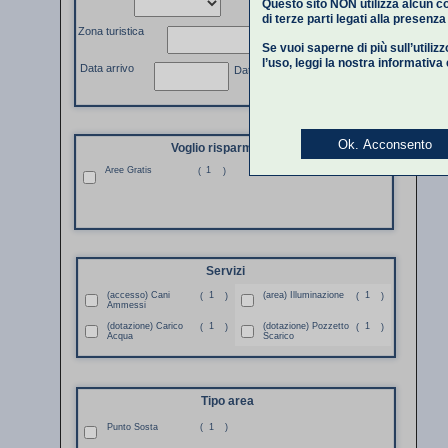
Questo sito NON utilizza alcun co
di terze parti legati alla presenz
Zona turistica
Se vuoi saperne di più sull’utiliz
l’uso,
leggi la nostra informativa
Data arrivo
Data partenza
Ok. Acconsento
Voglio risparmiare
Aree Gratis
1
(
)
Servizi
(accesso) Cani
1
(area) Illuminazione
1
(
)
(
)
Ammessi
(dotazione) Carico
1
(dotazione) Pozzetto
1
(
)
(
)
Acqua
Scarico
Tipo area
Punto Sosta
(
1
)