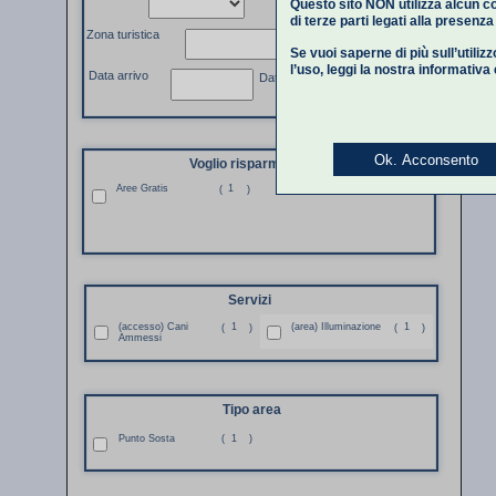
Questo sito NON utilizza alcun co
di terze parti legati alla presenz
Zona turistica
Se vuoi saperne di più sull’utiliz
l’uso,
leggi la nostra informativa
Data arrivo
Data partenza
Ok. Acconsento
Voglio risparmiare
Aree Gratis
1
(
)
Servizi
(accesso) Cani
1
(area) Illuminazione
1
(
)
(
)
Ammessi
Tipo area
Punto Sosta
(
1
)