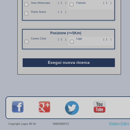
Area Attrezzata
(
1
)
Fattoria
(
1
)
Punto Sosta
(
1
)
Posizione (<=5Km)
Centro Citta'
Lago
(
1
)
(
1
)
Esegui nuova ricerca
Privacy Policy
Copyright Logos 99 Srl
00892080573