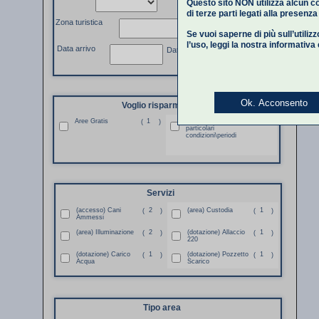
Questo sito NON utilizza alcun co
di terze parti legati alla presenz
Zona turistica
Se vuoi saperne di più sull’utiliz
l’uso,
leggi la nostra informativa
Data arrivo
Data partenza
Ok. Acconsento
Voglio risparmiare
Aree Gratis
1
Aree Gratis per
1
(
)
(
)
particolari
condizioni\periodi
Servizi
(accesso) Cani
2
(area) Custodia
1
(
)
(
)
Ammessi
(area) Illuminazione
2
(dotazione) Allaccio
1
(
)
(
)
220
(dotazione) Carico
1
(dotazione) Pozzetto
1
(
)
(
)
Acqua
Scarico
Tipo area