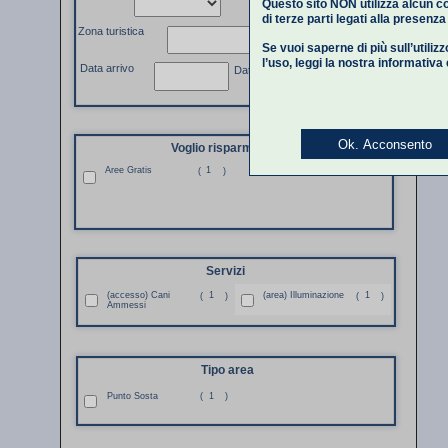
Questo sito NON utilizza alcun co
di terze parti legati alla presenz
Zona turistica
Se vuoi saperne di più sull’utiliz
l’uso,
leggi la nostra informativa
Data arrivo
Data partenza
Ok. Acconsento
Voglio risparmiare
Aree Gratis
1
(
)
Servizi
(accesso) Cani
1
(area) Illuminazione
1
(
)
(
)
Ammessi
Tipo area
Punto Sosta
(
1
)