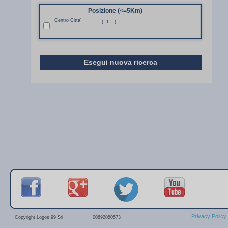
Posizione (<=5Km)
Centro Citta'
(
1
)
Esegui nuova ricerca
Privacy Policy
Copyright Logos 99 Srl
00892080573