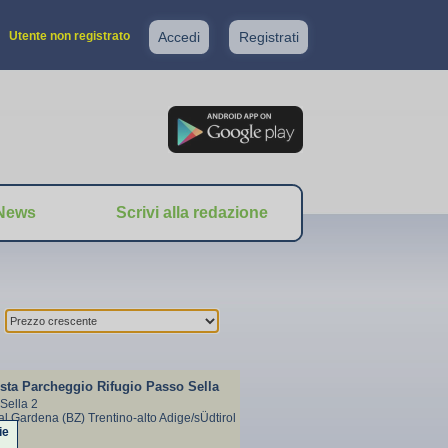
Utente non registrato
Accedi
Registrati
News
Scrivi alla redazione
sta Parcheggio Rifugio Passo Sella
Sella 2
al Gardena (BZ) Trentino-alto Adige/sÜdtirol
ie