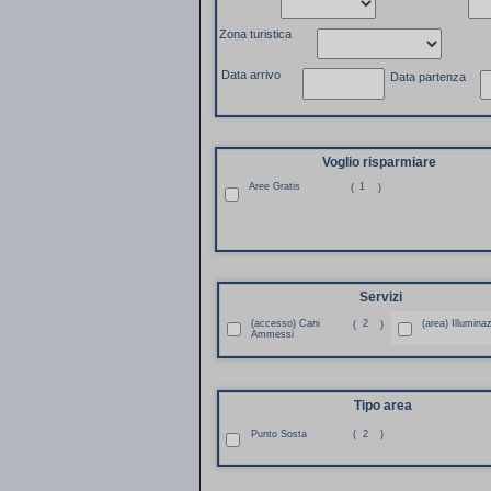
Zona turistica
Data arrivo
Data partenza
Voglio risparmiare
Aree Gratis
1
(
)
Servizi
(accesso) Cani
2
(area) Illumina
(
)
Ammessi
Tipo area
Punto Sosta
(
2
)