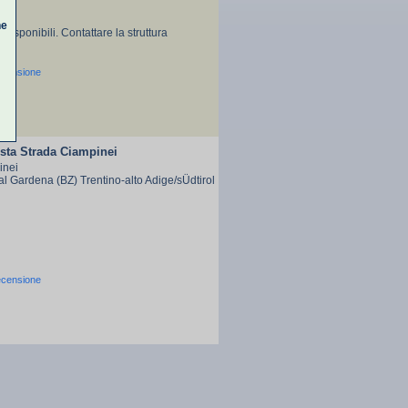
ne
 disponibili. Contattare la struttura
ecensione
sta Strada Ciampinei
inei
al Gardena (BZ) Trentino-alto Adige/sÜdtirol
ecensione