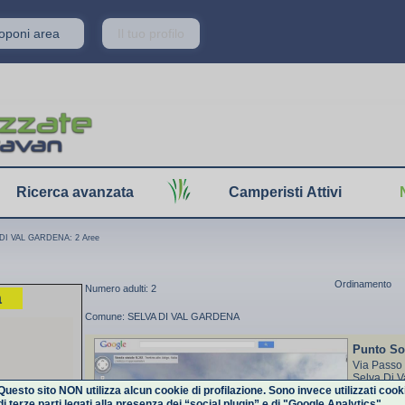
roponi area
Il tuo profilo
Ricerca avanzata
Camperisti Attivi
DI VAL GARDENA: 2 Aree
Ordinamento
Numero adulti: 2
a
Comune: SELVA DI VAL GARDENA
Punto So
Via Passo 
Selva Di V
Questo sito NON utilizza alcun cookie di profilazione. Sono invece utilizzati cook
di terze parti legati alla presenza dei “social plugin” e di "Google Analytics".