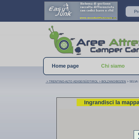
P
Home page
Chi siamo
> TRENTINO-ALTO ADIGE/SÜDTIROL
> BOLZANO/BOZEN
> SELVA 
Ingrandisci la mapp