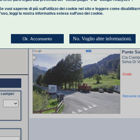
Se vuoi saperne di più sull’utilizzo dei cookie nel sito e leggere come disabilitar
Prezzi non
l’uso,
leggi la nostra informativa estesa
sull’uso dei cookie.
Nessuna r
No. Voglio altre informazioni.
Ok. Acconsento
Punto So
Cia Ciamp
Selva Di V
Gratis
a camper
Nessuna r