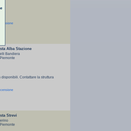
ne
ecensione
sta Alba Stazione
elli Bandiera
 Piemonte
 disponibili. Contattare la struttura
ecensione
ta Strevi
erino
 Piemonte