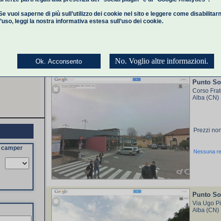
Gratis
Se vuoi saperne di più sull’utilizzo dei cookie nel sito e leggere come disabilitar
l’uso,
leggi la nostra informativa estesa
sull’uso dei cookie.
Nessuna r
No. Voglio altre informazioni.
Ok. Acconsento
Punto So
Corso Frat
Alba (CN)
Prezzi non
a camper
Nessuna r
Punto Sos
Via Ugo Pi
Alba (CN)