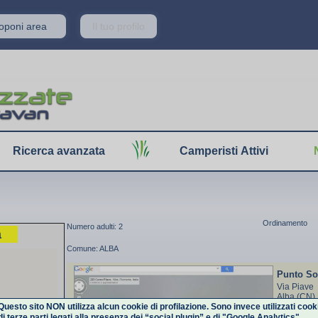
roponi area
Il tuo profilo
Ricerca avanzata
Camperisti Attivi
Ordinamento
Numero adulti: 2
a
Comune: ALBA
Punto So
Via Piave
Alba (CN)
Questo sito NON utilizza alcun cookie di profilazione. Sono invece utilizzati cook
di terze parti legati alla presenza dei “social plugin” e di "Google Analytics".