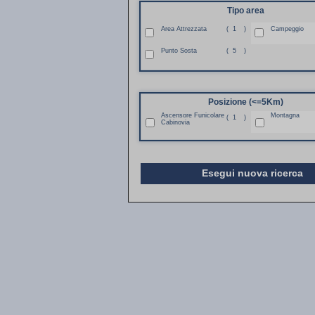
Tipo area
Area Attrezzata
(
1
)
Campeggio
Punto Sosta
(
5
)
Posizione (<=5Km)
Ascensore Funicolare
Montagna
(
1
)
Cabinovia
Esegui nuova ricerca