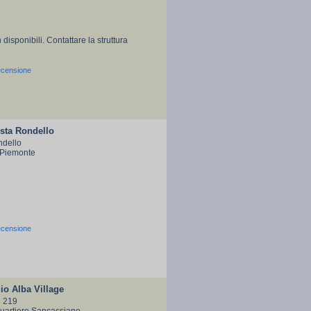
 disponibili. Contattare la struttura
ecensione
sta Rondello
ndello
 Piemonte
ecensione
o Alba Village
e 219