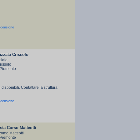
ecensione
ezzata Crissolo
ciale
rissolo
 Piemonte
 disponibili. Contattare la struttura
ecensione
ta Corso Matteotti
como Matteotti
 Piemonte