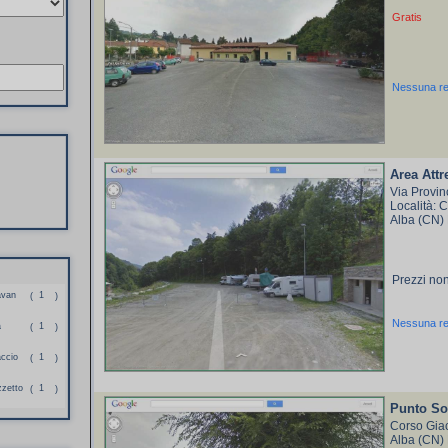
Gratis
Nessuna r
Area Attr
Via Provin
Località: C
Alba (CN)
Prezzi non
avan
1
(
)
Nessuna r
a
1
(
)
accio
1
(
)
zzetto
1
(
)
Punto Sos
Corso Gia
Alba (CN)