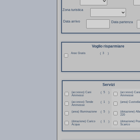
Zona turistica
Data arrivo
Data partenza
Voglio risparmiare
Aree Gratis
3
(
)
Servizi
(accesso) Cani
5
(accesso) Car
(
)
Ammessi
Ammesse
(accesso) Tende
1
(area) Custodi
(
)
Ammesse
(area) Illuminazione
5
(dotazione) All
(
)
220
(dotazione) Carico
1
(dotazione) Po
(
)
Acqua
Scarico