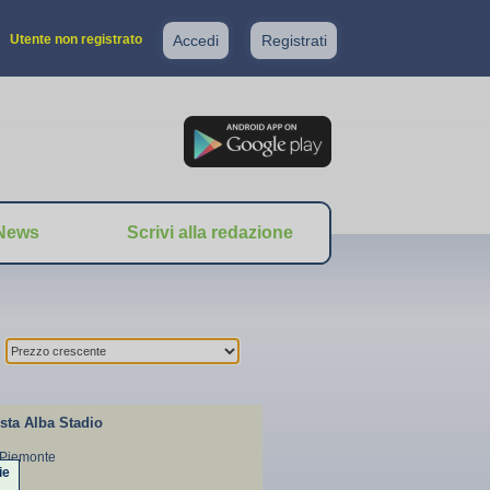
Utente non registrato
Accedi
Registrati
News
Scrivi alla redazione
sta Alba Stadio
 Piemonte
ie