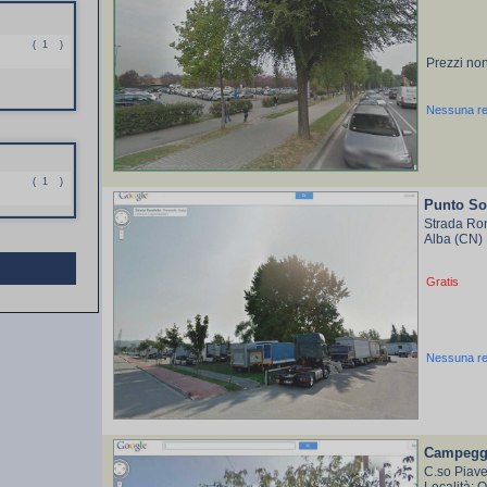
(
1
)
Prezzi non
Nessuna r
(
1
)
Punto So
Strada Ro
Alba (CN)
Gratis
Nessuna r
Campeggi
C.so Piav