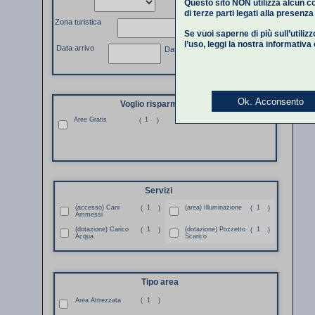
Questo sito NON utilizza alcun co
di terze parti legati alla presenz
Zona turistica
Se vuoi saperne di più sull’utiliz
l’uso,
leggi la nostra informativa
Data arrivo
Data partenza
Ok. Acconsento
Voglio risparmiare
Aree Gratis
1
(
)
Servizi
(accesso) Cani
1
(area) Illuminazione
1
(
)
(
)
Ammessi
(dotazione) Carico
1
(dotazione) Pozzetto
1
(
)
(
)
Acqua
Scarico
Tipo area
Area Attrezzata
(
1
)