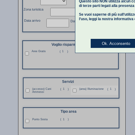
Questo sito NON utilizza alcun co
di terze parti legati alla presenz
Zona turistica
Se vuoi saperne di più sull’utiliz
l’uso,
leggi la nostra informativa
Data arrivo
Data partenza
Ok. Acconsento
Voglio risparmiare
Aree Gratis
1
(
)
Servizi
(accesso) Cani
1
(area) Illuminazione
1
(
)
(
)
Ammessi
Tipo area
Punto Sosta
(
1
)