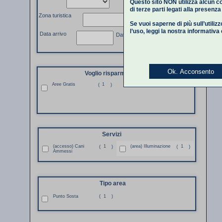
Questo sito NON utilizza alcun co
di terze parti legati alla presenz
Zona turistica
Se vuoi saperne di più sull’utiliz
l’uso,
leggi la nostra informativa
Data arrivo
Data partenza
Ok. Acconsento
Voglio risparmiare
Aree Gratis
1
(
)
Servizi
(accesso) Cani
1
(area) Illuminazione
1
(
)
(
)
Ammessi
Tipo area
Punto Sosta
(
1
)