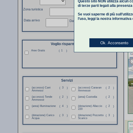
Questo sito NON utilizza alcun co
di terze parti legati alla presenz
Zona turistica
Se vuoi saperne di più sull’utiliz
l’uso,
leggi la nostra informativa
Data arrivo
Data partenza
Ok. Acconsento
Voglio risparmiare
Aree Gratis
1
(
)
Servizi
(accesso) Cani
3
(accesso) Caravan
2
(
)
(
)
Ammessi
Ammesse
(accesso) Tende
2
(area) Custodia
2
(
)
(
)
Ammesse
(area) Illuminazione
4
(dotazione) Allaccio
2
(
)
(
)
220
(dotazione) Carico
3
(dotazione) Pozzetto
3
(
)
(
)
Acqua
Scarico