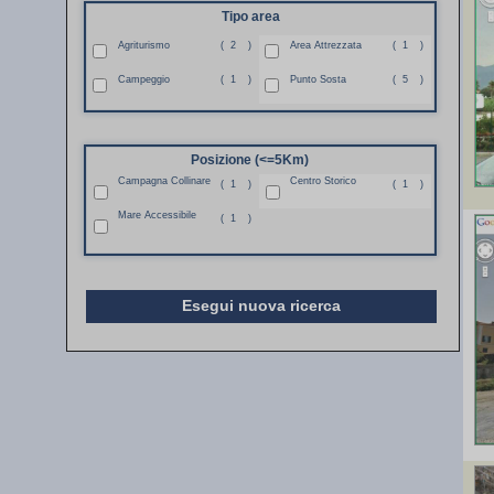
Tipo area
Agriturismo
(
2
)
Area Attrezzata
(
1
)
Campeggio
(
1
)
Punto Sosta
(
5
)
Posizione (<=5Km)
Campagna Collinare
Centro Storico
(
1
)
(
1
)
Mare Accessibile
(
1
)
Esegui nuova ricerca