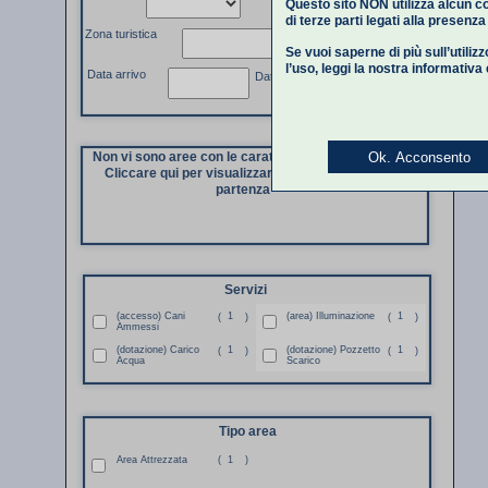
Questo sito NON utilizza alcun co
di terze parti legati alla presenz
Zona turistica
Se vuoi saperne di più sull’utiliz
l’uso,
leggi la nostra informativa
Data arrivo
Data partenza
Ok. Acconsento
Non vi sono aree con le caratteristiche richieste.
Cliccare qui per visualizzare di nuovo i dati di
partenza
Servizi
(accesso) Cani
1
(area) Illuminazione
1
(
)
(
)
Ammessi
(dotazione) Carico
1
(dotazione) Pozzetto
1
(
)
(
)
Acqua
Scarico
Tipo area
Area Attrezzata
(
1
)