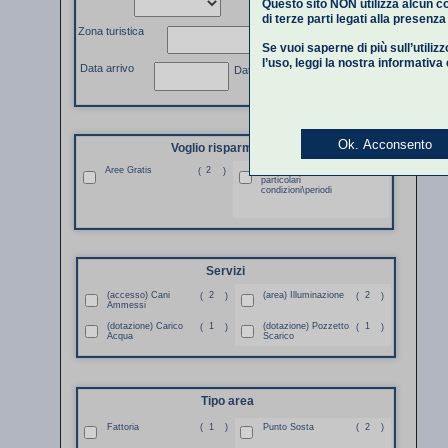
Questo sito NON utilizza alcun co
di terze parti legati alla presenz
Zona turistica
Se vuoi saperne di più sull’utiliz
l’uso,
leggi la nostra informativa
Data arrivo
Data partenza
Ok. Acconsento
Voglio risparmiare
Aree Gratis
2
Aree Gratis per
2
(
)
(
)
particolari
condizioni\periodi
Servizi
(accesso) Cani
2
(area) Illuminazione
2
(
)
(
)
Ammessi
(dotazione) Carico
1
(dotazione) Pozzetto
1
(
)
(
)
Acqua
Scarico
Tipo area
Fattoria
(
1
)
Punto Sosta
(
2
)