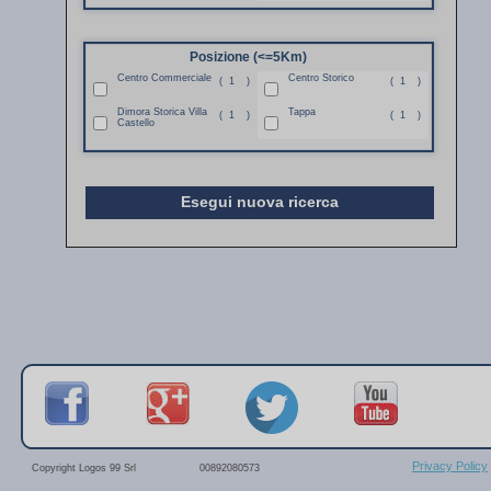
Posizione (<=5Km)
Centro Commerciale
Centro Storico
(
1
)
(
1
)
Dimora Storica Villa
Tappa
(
1
)
(
1
)
Castello
Esegui nuova ricerca
Privacy Policy
Copyright Logos 99 Srl
00892080573